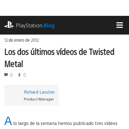
Ir
al
contenido
playstation.com
PlayStation
.Blog
MEN
12 de enero de 2012
Los dos últimos vídeos de Twisted
Metal
0
0
Richard Lassiter
Product Manager
A
lo largo de la semana hemos publicado tres vídeos