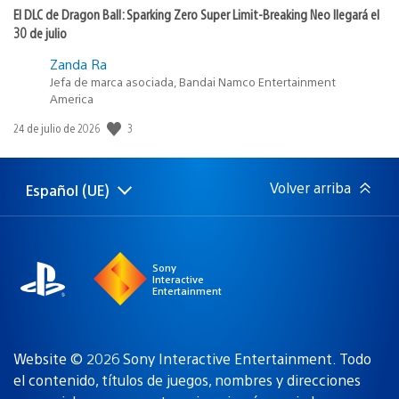
El DLC de Dragon Ball: Sparking Zero Super Limit-Breaking Neo llegará el
30 de julio
Zanda Ra
Jefa de marca asociada, Bandai Namco Entertainment
America
3
Fecha
24 de julio de 2026
de
publicación:
Volver arriba
Español (UE)
Selecciona
Región
una
actual:
región
Sony
Interactive
Entertainment
Website © 2026 Sony Interactive Entertainment. Todo
el contenido, títulos de juegos, nombres y direcciones