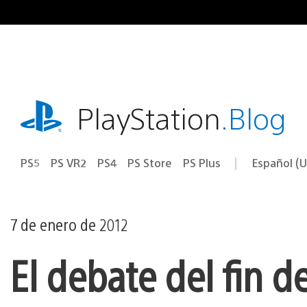
Ir
al
contenido
playstation.com
PlayStation
.Blog
PS5
PS VR2
PS4
PS Store
PS Plus
Español (U
Seleccion
Región
una
actual:
región
7 de enero de 2012
El debate del fin 