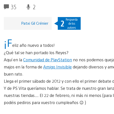
35
2
Respuesta
2
Patxi Gil Crénier
de los
autores
¡F
eliz año nuevo a todos!
¿Qué tal se han portado los Reyes?
Aquí en la
Comunidad de PlayStation
no nos podemos queja
majos en la forma de
Amigo Invisible
dejando diversos y am
buen rato.
Llega el primer sábado de 2012 y con ello el primer debate 
Y de PS Vita queríamos hablar. Se trata de nuestro gran lan
nuestras tiendas… El 22 de febrero, ni más ni menos (para los
podéis pediros para vuestro cumpleaños 😉 )