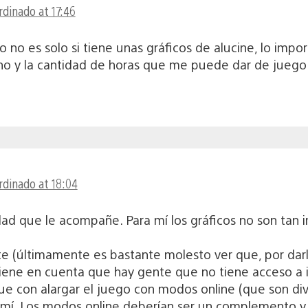
rdinado at 17:46
no es solo si tiene unas gráficos de alucine, lo importa
no y la cantidad de horas que me puede dar de juego
rdinado at 18:04
idad que le acompañe. Para mí los gráficos no son tan
 (últimamente es bastante molesto ver que, por darle
iene en cuenta que hay gente que no tiene acceso a i
ue con alargar el juego con modos online (que son dive
a mí. Los modos online deberían ser un complemento y 