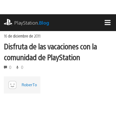
Ir
al
contenido
playstation.com
PlayStation
.Blog
MEN
16 de diciembre de 2011
Disfruta de las vacaciones con la
comunidad de PlayStation
0
0
RoberTo