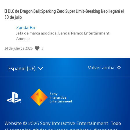
El DLC de Dragon Ball: Sparking Zero Super Limit-Breaking Neo llegará el
30 de julio
Zanda Ra
Jefa de marca asociada, Bandai Namco Entertainment
America
3
Fecha
24 de julio de 2026
de
publicación:
Volver arriba
Español (UE)
Selecciona
Región
una
actual:
región
Sony
Interactive
Entertainment
Website © 2026 Sony Interactive Entertainment. Todo