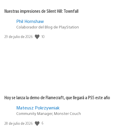
Nuestras impresiones de Silent Hill: Townfall
Phil Hornshaw
Colaborador del Blog de PlayStation
10
Fecha
29 de julio de 2026
de
publicación:
Hoy se lanza la demo de Flamecraft, que llegará a PS5 este año
Mateusz Pokrzywniak
Community Manager, Monster Couch
6
Fecha
28 de julio de 2026
de