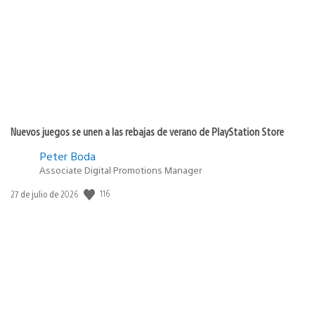
publicación:
Nuevos juegos se unen a las rebajas de verano de PlayStation Store
Peter Boda
Associate Digital Promotions Manager
116
Fecha
27 de julio de 2026
de
publicación: