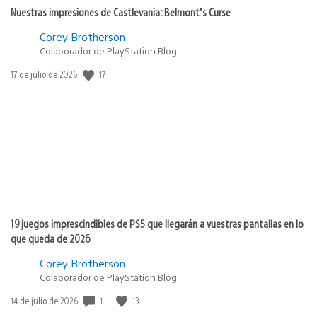
Nuestras impresiones de Castlevania: Belmont’s Curse
Corey Brotherson
Colaborador de PlayStation Blog
17
Fecha
17 de julio de 2026
de
publicación:
19 juegos imprescindibles de PS5 que llegarán a vuestras pantallas en lo
que queda de 2026
Corey Brotherson
Colaborador de PlayStation Blog
1
13
Fecha
14 de julio de 2026
de