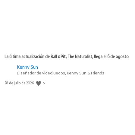
publicación:
La última actualización de Ball x Pit, The Naturalist, llega el 6 de agosto
Kenny Sun
Diseñador de videojuegos, Kenny Sun & Friends
5
Fecha
28 de julio de 2026
de
publicación: