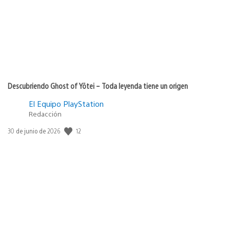
Descubriendo Ghost of Yōtei – Toda leyenda tiene un origen
El Equipo PlayStation
Redacción
12
Fecha
30 de junio de 2026
de
publicación: