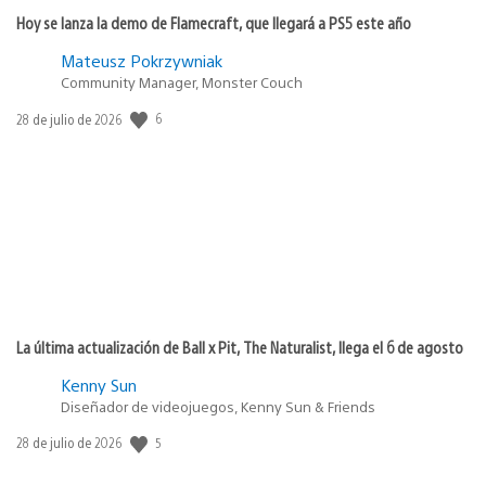
Hoy se lanza la demo de Flamecraft, que llegará a PS5 este año
Mateusz Pokrzywniak
Community Manager, Monster Couch
6
Fecha
28 de julio de 2026
de
publicación:
La última actualización de Ball x Pit, The Naturalist, llega el 6 de agosto
Kenny Sun
Diseñador de videojuegos, Kenny Sun & Friends
5
Fecha
28 de julio de 2026
de
publicación: