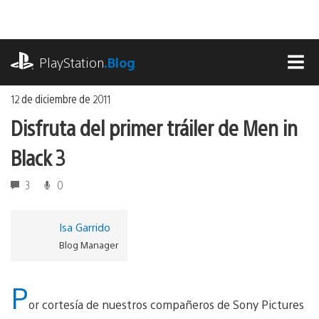
Ir
al
contenido
playstation.com
PlayStation
.Blog
MEN
12 de diciembre de 2011
Disfruta del primer tráiler de Men in
Black 3
3
0
Isa Garrido
Blog Manager
P
or cortesía de nuestros compañeros de Sony Pictures