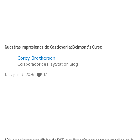
Nuestras impresiones de Castlevania: Belmont’s Curse
Corey Brotherson
Colaborador de PlayStation Blog
17
Fecha
17 de julio de 2026
de
publicación: