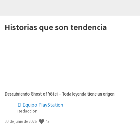
Historias que son tendencia
Descubriendo Ghost of Yōtei – Toda leyenda tiene un origen
El Equipo PlayStation
Redacción
12
Fecha
30 de junio de 2026
de
publicación: