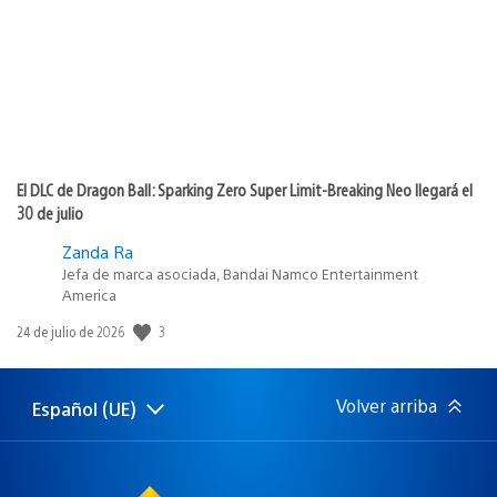
El DLC de Dragon Ball: Sparking Zero Super Limit-Breaking Neo llegará el
30 de julio
Zanda Ra
Jefa de marca asociada, Bandai Namco Entertainment
America
3
Fecha
24 de julio de 2026
de
publicación:
Volver arriba
Español (UE)
Selecciona
Región
una
actual:
región