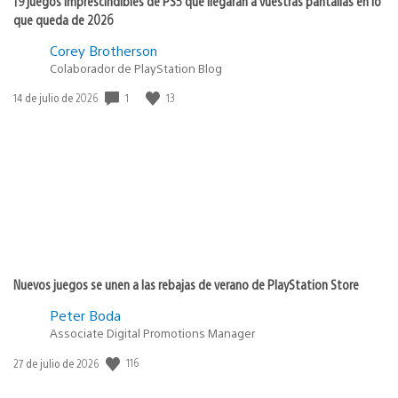
19 juegos imprescindibles de PS5 que llegarán a vuestras pantallas en lo
que queda de 2026
Corey Brotherson
Colaborador de PlayStation Blog
1
13
Fecha
14 de julio de 2026
de
publicación:
Nuevos juegos se unen a las rebajas de verano de PlayStation Store
Peter Boda
Associate Digital Promotions Manager
116
Fecha
27 de julio de 2026
de
publicación: