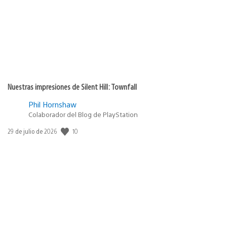
Nuestras impresiones de Silent Hill: Townfall
Phil Hornshaw
Colaborador del Blog de PlayStation
10
Fecha
29 de julio de 2026
de
publicación: