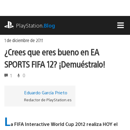
Ir
al
contenido
playstation.com
PlayStation
.Blog
MEN
1 de diciembre de 2011
¿Crees que eres bueno en EA
SPORTS FIFA 12? ¡Demuéstralo!
1
0
Eduardo García Prieto
Redactor de PlayStation.es
L
a FIFA Interactive World Cup 2012 realiza HOY el