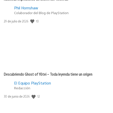
Phil Hornshaw
Colaborador del Blog de PlayStation
10
Fecha
29 de julio de 2026
de
publicación:
Descubriendo Ghost of Yōtei – Toda leyenda tiene un origen
El Equipo PlayStation
Redacción
12
Fecha
30 de junio de 2026
de
publicación: