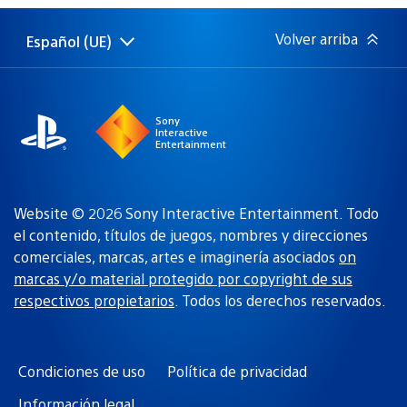
publicación:
Volver arriba
Español (UE)
Selecciona
Región
una
actual:
región
Sony
Interactive
Entertainment
Website © 2026 Sony Interactive Entertainment. Todo
el contenido, títulos de juegos, nombres y direcciones
comerciales, marcas, artes e imaginería asociados
on
marcas y/o material protegido por copyright de sus
respectivos propietarios
. Todos los derechos reservados.
Condiciones de uso
Política de privacidad
Información legal