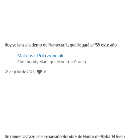
Hoy se lanza la demo de Flamecraft, que llegará a PS5 este año
Mateusz Pokrzywniak
Community Manager, Monster Couch
6
Fecha
28 de julio de 2026
de
publicación:
Un primer vistazo a la expansión Hombre de Honor de Mafia: El Viejo