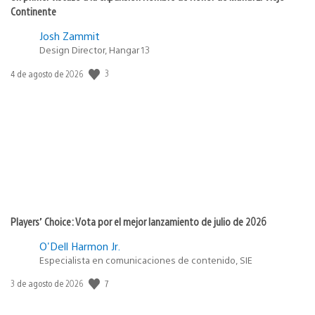
Continente
Josh Zammit
Design Director, Hangar 13
3
Fecha
4 de agosto de 2026
de
publicación:
Players’ Choice: Vota por el mejor lanzamiento de julio de 2026
O'Dell Harmon Jr.
Especialista en comunicaciones de contenido, SIE
7
Fecha
3 de agosto de 2026
de
publicación: