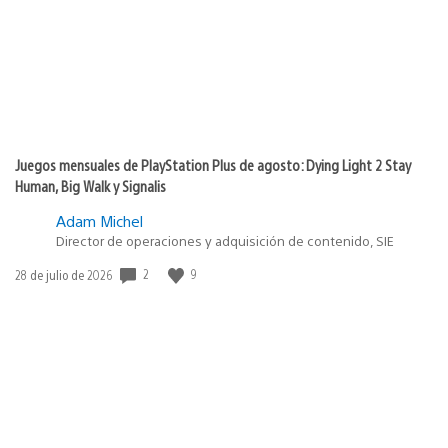
Juegos mensuales de PlayStation Plus de agosto: Dying Light 2 Stay
Human, Big Walk y Signalis
Adam Michel
Director de operaciones y adquisición de contenido, SIE
2
9
Fecha
28 de julio de 2026
de
publicación: