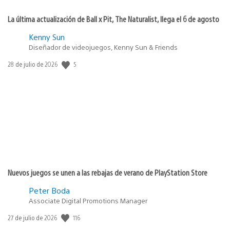
La última actualización de Ball x Pit, The Naturalist, llega el 6 de agosto
Kenny Sun
Diseñador de videojuegos, Kenny Sun & Friends
5
Fecha
28 de julio de 2026
de
publicación:
Nuevos juegos se unen a las rebajas de verano de PlayStation Store
Peter Boda
Associate Digital Promotions Manager
116
Fecha
27 de julio de 2026
de