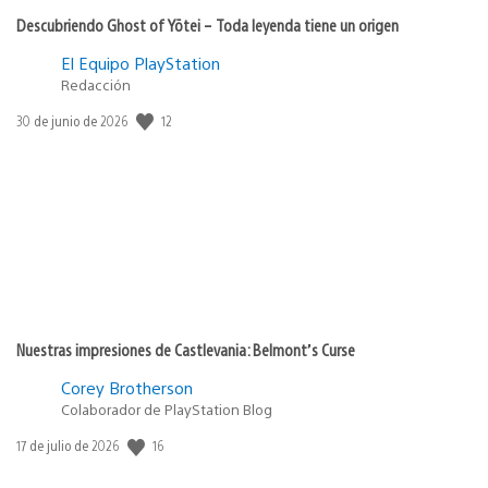
Descubriendo Ghost of Yōtei – Toda leyenda tiene un origen
El Equipo PlayStation
Redacción
12
Fecha
30 de junio de 2026
de
publicación:
Nuestras impresiones de Castlevania: Belmont’s Curse
Corey Brotherson
Colaborador de PlayStation Blog
16
Fecha
17 de julio de 2026
de
publicación: