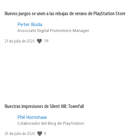
Nuevos juegos se unen a las rebajas de verano de PlayStation Store
Peter Boda
Associate Digital Promotions Manager
114
Fecha
27 de julio de 2026
de
publicación:
Nuestras impresiones de Silent Hill: Townfall
Phil Hornshaw
Colaborador del Blog de PlayStation
8
Fecha
29 de julio de 2026
de