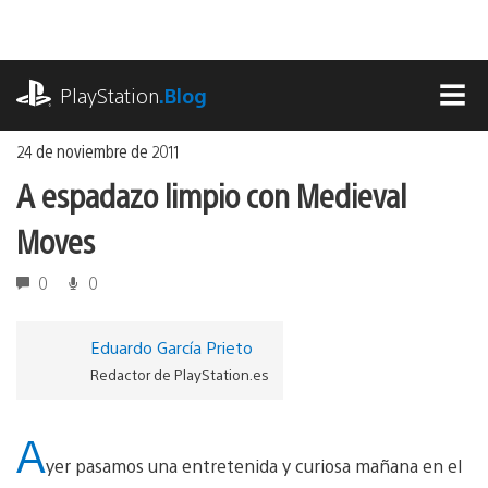
Ir
al
contenido
playstation.com
PlayStation
.Blog
MEN
24 de noviembre de 2011
A espadazo limpio con Medieval
Moves
0
0
Eduardo García Prieto
Redactor de PlayStation.es
A
yer pasamos una entretenida y curiosa mañana en el