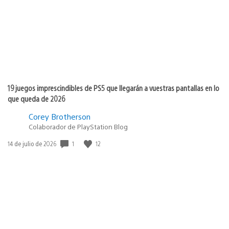
19 juegos imprescindibles de PS5 que llegarán a vuestras pantallas en lo
que queda de 2026
Corey Brotherson
Colaborador de PlayStation Blog
1
12
Fecha
14 de julio de 2026
de
publicación: