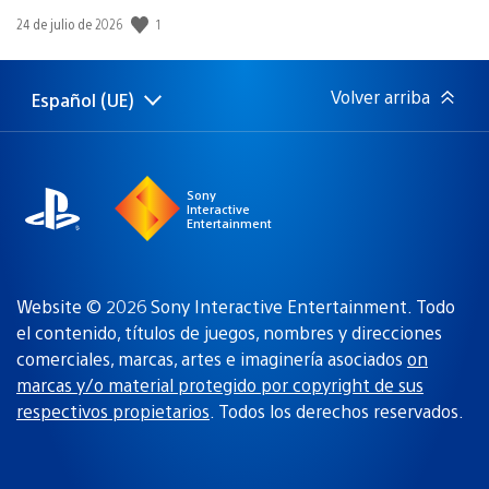
1
Fecha
24 de julio de 2026
de
publicación:
Volver arriba
Español (UE)
Selecciona
Región
una
actual:
región
Sony
Interactive
Entertainment
Website © 2026 Sony Interactive Entertainment. Todo
el contenido, títulos de juegos, nombres y direcciones
comerciales, marcas, artes e imaginería asociados
on
marcas y/o material protegido por copyright de sus
respectivos propietarios
. Todos los derechos reservados.