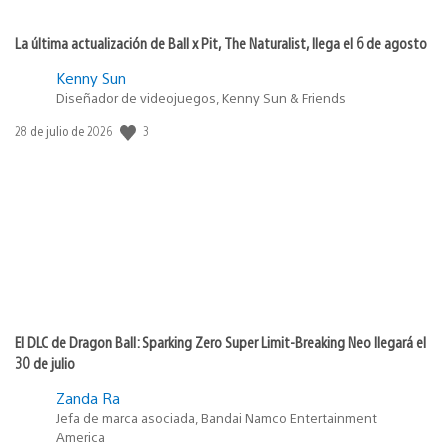
La última actualización de Ball x Pit, The Naturalist, llega el 6 de agosto
Kenny Sun
Diseñador de videojuegos, Kenny Sun & Friends
3
Fecha
28 de julio de 2026
de
publicación:
El DLC de Dragon Ball: Sparking Zero Super Limit-Breaking Neo llegará el
30 de julio
Zanda Ra
Jefa de marca asociada, Bandai Namco Entertainment
America