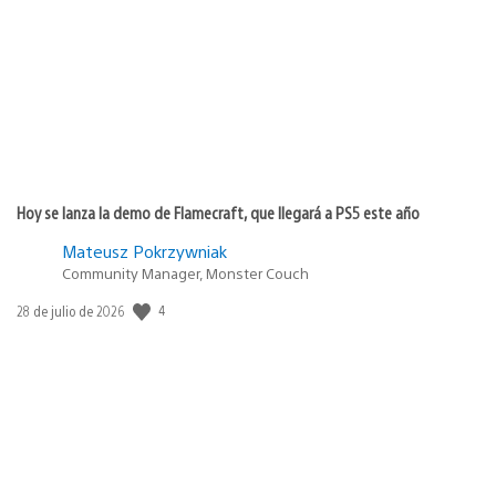
publicación:
Hoy se lanza la demo de Flamecraft, que llegará a PS5 este año
Mateusz Pokrzywniak
Community Manager, Monster Couch
4
Fecha
28 de julio de 2026
de
publicación: