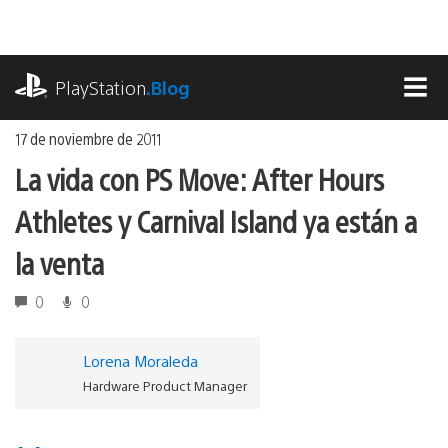
Ir
al
contenido
playstation.com
PlayStation
.Blog
MEN
17 de noviembre de 2011
La vida con PS Move: After Hours
Athletes y Carnival Island ya están a
la venta
0
0
Lorena Moraleda
Hardware Product Manager