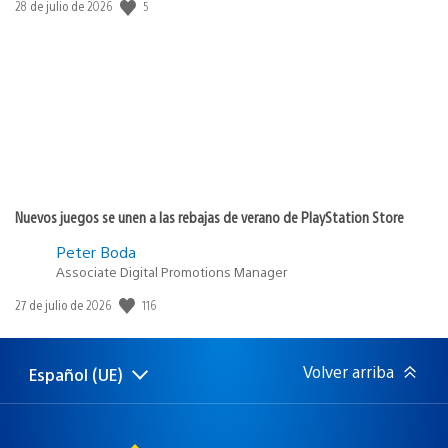
5
Fecha
28 de julio de 2026
de
publicación:
Nuevos juegos se unen a las rebajas de verano de PlayStation Store
Peter Boda
Associate Digital Promotions Manager
116
Fecha
27 de julio de 2026
de
publicación:
Volver arriba
Español (UE)
Selecciona
Región
una
actual:
región