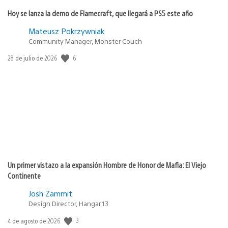
Hoy se lanza la demo de Flamecraft, que llegará a PS5 este año
Mateusz Pokrzywniak
Community Manager, Monster Couch
6
Fecha
28 de julio de 2026
de
publicación:
Un primer vistazo a la expansión Hombre de Honor de Mafia: El Viejo
Continente
Josh Zammit
Design Director, Hangar 13
3
Fecha
4 de agosto de 2026