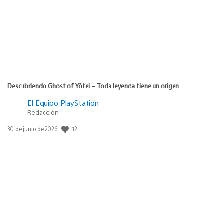
publicación:
Descubriendo Ghost of Yōtei – Toda leyenda tiene un origen
El Equipo PlayStation
Redacción
12
Fecha
30 de junio de 2026
de
publicación: