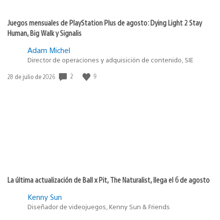
Juegos mensuales de PlayStation Plus de agosto: Dying Light 2 Stay
Human, Big Walk y Signalis
Adam Michel
Director de operaciones y adquisición de contenido, SIE
2
9
Fecha
28 de julio de 2026
de
publicación:
La última actualización de Ball x Pit, The Naturalist, llega el 6 de agosto
Kenny Sun
Diseñador de videojuegos, Kenny Sun & Friends