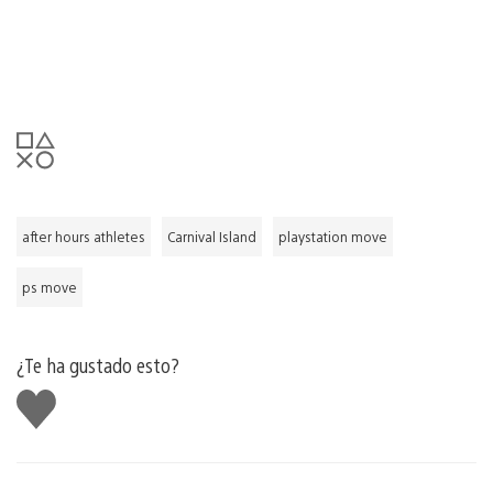
after hours athletes
Carnival Island
playstation move
ps move
¿Te ha gustado esto?
Me
gusta
esto