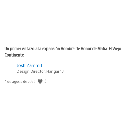
Un primer vistazo a la expansión Hombre de Honor de Mafia: El Viejo
Continente
Josh Zammit
Design Director, Hangar 13
3
Fecha
4 de agosto de 2026
de
publicación: