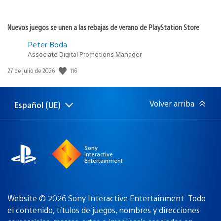
Nuevos juegos se unen a las rebajas de verano de PlayStation Store
Peter Boda
Associate Digital Promotions Manager
116
Fecha
27 de julio de 2026
de
publicación:
Volver arriba
Español (UE)
Selecciona
Región
una
actual:
región
Sony
Interactive
Entertainment
Website © 2026 Sony Interactive Entertainment. Todo
el contenido, títulos de juegos, nombres y direcciones