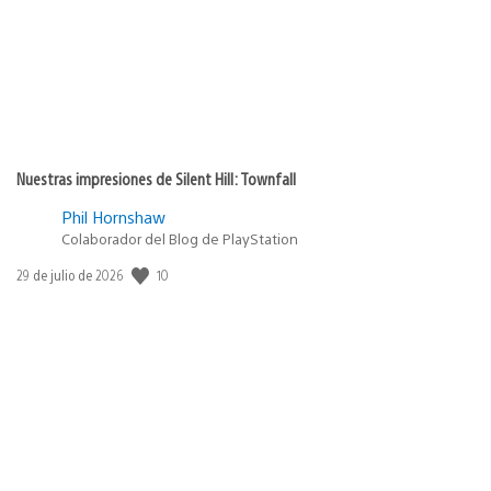
Nuestras impresiones de Silent Hill: Townfall
Phil Hornshaw
Colaborador del Blog de PlayStation
10
Fecha
29 de julio de 2026
de
publicación: