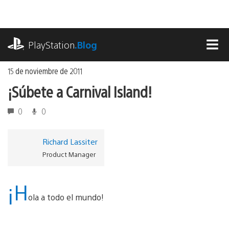
Ir
al
contenido
playstation.com
PlayStation
.Blog
MEN
15 de noviembre de 2011
¡Súbete a Carnival Island!
0
0
Richard Lassiter
Product Manager
¡H
ola a todo el mundo!