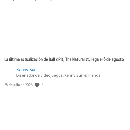
de
publicación:
La última actualización de Ball x Pit, The Naturalist, llega el 6 de agosto
Kenny Sun
Diseñador de videojuegos, Kenny Sun & Friends
5
Fecha
28 de julio de 2026
de
publicación: