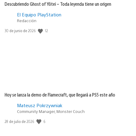
Descubriendo Ghost of Yōtei – Toda leyenda tiene un origen
El Equipo PlayStation
Redacción
12
Fecha
30 de junio de 2026
de
publicación:
Hoy se lanza la demo de Flamecraft, que llegará a PS5 este año
Mateusz Pokrzywniak
Community Manager, Monster Couch
6
Fecha
28 de julio de 2026
de
publicación: