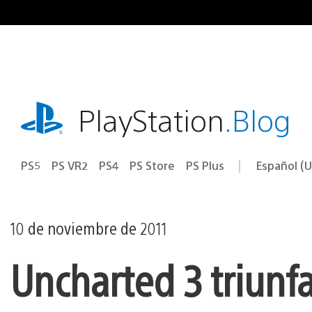
Ir
al
contenido
playstation.com
PlayStation
.Blog
PS5
PS VR2
PS4
PS Store
PS Plus
Español (U
Seleccion
Región
una
actual:
región
10 de noviembre de 2011
Uncharted 3 triunf