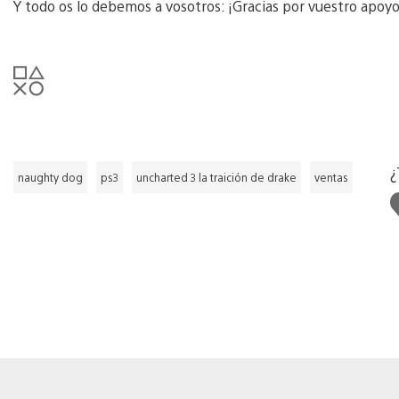
Y todo os lo debemos a vosotros: ¡Gracias por vuestro apo
¿
naughty dog
ps3
uncharted 3 la traición de drake
ventas
g
e