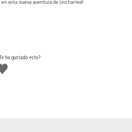
yo en esta nueva aventura de Uncharted!
Te ha gustado esto?
Me
usta
sto