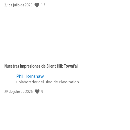
115
Fecha
27 de julio de 2026
de
publicación:
Nuestras impresiones de Silent Hill: Townfall
Phil Hornshaw
Colaborador del Blog de PlayStation
9
Fecha
29 de julio de 2026
de
publicación: