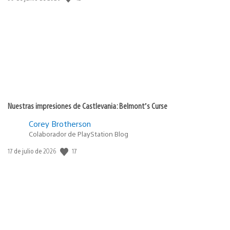
de
publicación:
Nuestras impresiones de Castlevania: Belmont’s Curse
Corey Brotherson
Colaborador de PlayStation Blog
17
Fecha
17 de julio de 2026
de
publicación: