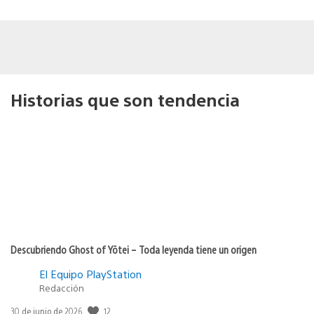
Historias que son tendencia
Descubriendo Ghost of Yōtei – Toda leyenda tiene un origen
El Equipo PlayStation
Redacción
12
Fecha
30 de junio de 2026