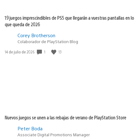
19 juegos imprescindibles de PS5 que llegarán a vuestras pantallas en lo
que queda de 2026
Corey Brotherson
Colaborador de PlayStation Blog
1
13
Fecha
14 de julio de 2026
de
publicación:
Nuevos juegos se unen a las rebajas de verano de PlayStation Store
Peter Boda
Associate Digital Promotions Manager