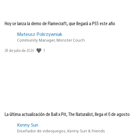
Hoy se lanza la demo de Flamecraft, que llegará a PS5 este año
Mateusz Pokrzywniak
Community Manager, Monster Couch
5
Fecha
28 de julio de 2026
de
publicación:
La última actualización de Ball x Pit, The Naturalist, llega el 6 de agosto
Kenny Sun
Diseñador de videojuegos, Kenny Sun & Friends