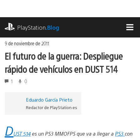
Ir
al
contenido
playstation.com
PlayStation
.Blog
MEN
9 de noviembre de 2011
El futuro de la guerra: Despliegue
rápido de vehículos en DUST 514
1
0
Eduardo García Prieto
Redactor de PlayStation.es
D
UST 514
es un PS3 MMOFPS que va a llegar a
PS3
con