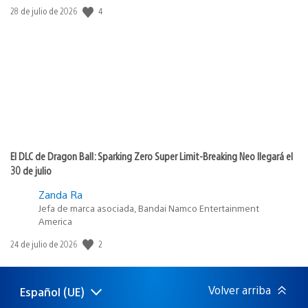
4
Fecha
28 de julio de 2026
de
publicación:
El DLC de Dragon Ball: Sparking Zero Super Limit-Breaking Neo llegará el
30 de julio
Zanda Ra
Jefa de marca asociada, Bandai Namco Entertainment
America
2
Fecha
24 de julio de 2026
de
publicación:
Volver arriba
Español (UE)
Selecciona
Región