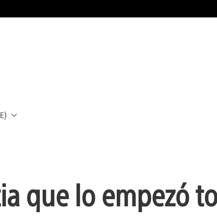
E)
a
cia que lo empezó t