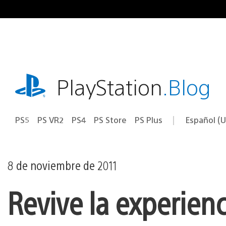
Ir
al
contenido
playstation.com
PlayStation
.Blog
PS5
PS VR2
PS4
PS Store
PS Plus
Español (U
Seleccion
Región
una
actual:
región
8 de noviembre de 2011
Revive la experien