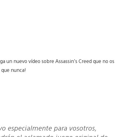
ega un nuevo vídeo sobre Assassin’s Creed que no os
a que nunca!
rán el aclamado juego original de