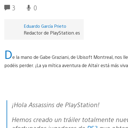
3
0
Eduardo García Prieto
Redactor de PlayStation.es
D
e la mano de Gabe Graziani, de Ubisoft Montreal, nos ll
podéis perder. ¡La ya mítica aventura de Altaïr está más viv
¡Hola Assassins de PlayStation!
Hemos creado un tráiler totalmente nuevo especialmente para vosotros,
afortunados jugadores de
PS3
que obtend