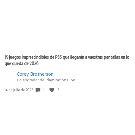
publicación:
19 juegos imprescindibles de PS5 que llegarán a vuestras pantallas en lo
que queda de 2026
Corey Brotherson
Colaborador de PlayStation Blog
1
13
Fecha
14 de julio de 2026
de
publicación: