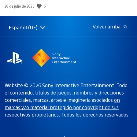
6
Fecha
28 de julio de 2026
de
publicación:
Volver arriba
Español (UE)
Selecciona
Región
una
actual:
región
Sony
Interactive
Entertainment
Website © 2026 Sony Interactive Entertainment. Todo
el contenido, títulos de juegos, nombres y direcciones
comerciales, marcas, artes e imaginería asociados
on
marcas y/o material protegido por copyright de sus
respectivos propietarios
. Todos los derechos reservados.