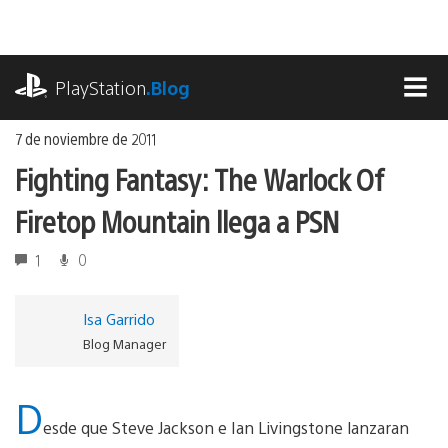
Ir
al
contenido
playstation.com
PlayStation
.Blog
MEN
7 de noviembre de 2011
Fighting Fantasy: The Warlock Of
Firetop Mountain llega a PSN
1
0
Isa Garrido
Blog Manager
D
esde que Steve Jackson e Ian Livingstone lanzaran