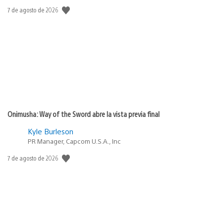
Fecha
7 de agosto de 2026
de
publicación:
Onimusha: Way of the Sword abre la vista previa final
Kyle Burleson
PR Manager, Capcom U.S.A., Inc
Fecha
7 de agosto de 2026
de
publicación: