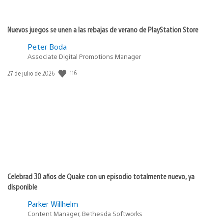
Nuevos juegos se unen a las rebajas de verano de PlayStation Store
Peter Boda
Associate Digital Promotions Manager
116
Fecha
27 de julio de 2026
de
publicación:
Celebrad 30 años de Quake con un episodio totalmente nuevo, ya
disponible
Parker Willhelm
Content Manager, Bethesda Softworks