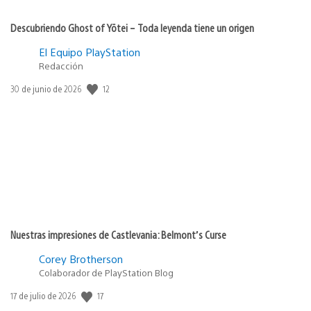
Descubriendo Ghost of Yōtei – Toda leyenda tiene un origen
El Equipo PlayStation
Redacción
12
Fecha
30 de junio de 2026
de
publicación:
Nuestras impresiones de Castlevania: Belmont’s Curse
Corey Brotherson
Colaborador de PlayStation Blog
17
Fecha
17 de julio de 2026
de