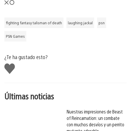
fighting fantasy talisman of death
laughing jackal
psn
PSN Games
¿Te ha gustado esto?
Me
gusta
esto
Últimas noticias
Nuestras impresiones de Beast
of Reincarnation: un combate
con muchos desvíos y un perrito
mutante adorable