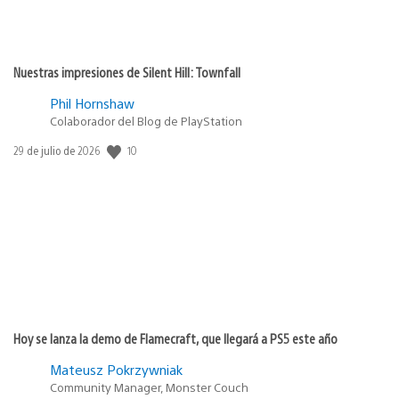
Nuestras impresiones de Silent Hill: Townfall
Phil Hornshaw
Colaborador del Blog de PlayStation
10
Fecha
29 de julio de 2026
de
publicación:
Hoy se lanza la demo de Flamecraft, que llegará a PS5 este año
Mateusz Pokrzywniak
Community Manager, Monster Couch