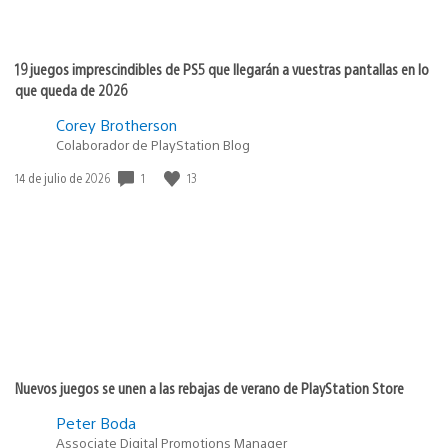
19 juegos imprescindibles de PS5 que llegarán a vuestras pantallas en lo
que queda de 2026
Corey Brotherson
Colaborador de PlayStation Blog
1
13
Fecha
14 de julio de 2026
de
publicación:
Nuevos juegos se unen a las rebajas de verano de PlayStation Store
Peter Boda
Associate Digital Promotions Manager