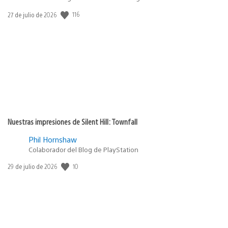
116
Fecha
27 de julio de 2026
de
publicación:
Nuestras impresiones de Silent Hill: Townfall
Phil Hornshaw
Colaborador del Blog de PlayStation
10
Fecha
29 de julio de 2026
de
publicación: