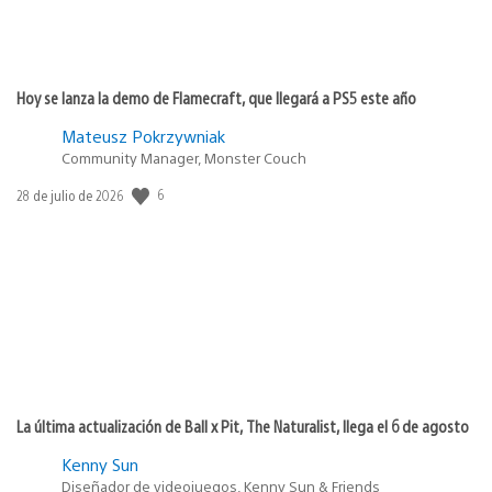
Hoy se lanza la demo de Flamecraft, que llegará a PS5 este año
Mateusz Pokrzywniak
Community Manager, Monster Couch
6
Fecha
28 de julio de 2026
de
publicación:
La última actualización de Ball x Pit, The Naturalist, llega el 6 de agosto
Kenny Sun
Diseñador de videojuegos, Kenny Sun & Friends