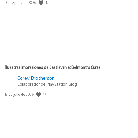
12
Fecha
30 de junio de 2026
de
publicación:
Nuestras impresiones de Castlevania: Belmont’s Curse
Corey Brotherson
Colaborador de PlayStation Blog
17
Fecha
17 de julio de 2026
de
publicación: