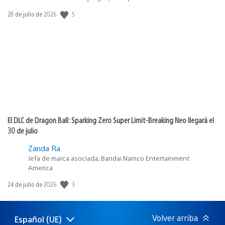
5
Fecha
28 de julio de 2026
de
publicación:
El DLC de Dragon Ball: Sparking Zero Super Limit-Breaking Neo llegará el
30 de julio
Zanda Ra
Jefa de marca asociada, Bandai Namco Entertainment
America
3
Fecha
24 de julio de 2026
de
publicación:
Volver arriba
Español (UE)
Selecciona
Región