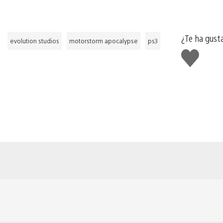
¿Te ha gust
evolution studios
motorstorm apocalypse
ps3
Me
gusta
esto