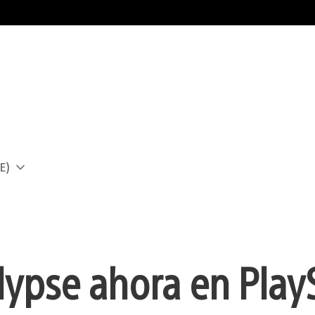
E)
a
ypse ahora en Play