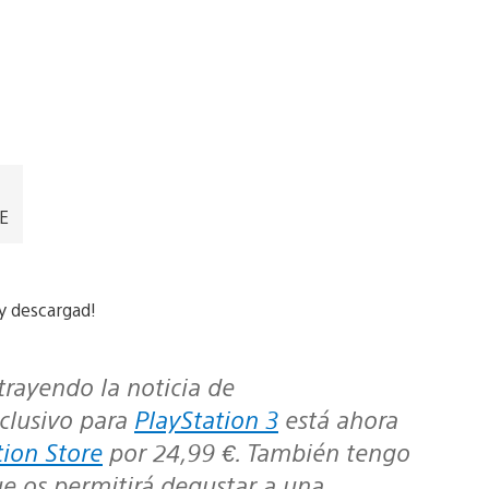
EE
y descargad!
trayendo la noticia de
xclusivo para
PlayStation 3
está ahora
tion Store
por 24,99 €. También tengo
ue os permitirá degustar a una