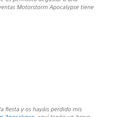
 ventas Motorstorm Apocalypse tiene
m Apocalypse
, aquí tenéis un breve