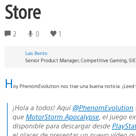
Store
2
0
1
Luis Bento
Senior Product Manager, Competitive Gaming, SI
H
oy PhenomEvolution nos trae una buena noticia. ¡Leed 
¡Hola a todos! Aquí
@PhenomEvolution
que
MotorStorm Apocalypse
, el juego e
disponible para descargar desde
PlaySta
el placer de presentar un nuevo vídeo q