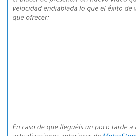
velocidad endiablada lo que el éxito de
que ofrecer:
En caso de que lleguéis un poco tarde a la fiesta y os hayáis perdido mis
actualizaciones anteriores de
MotorStor