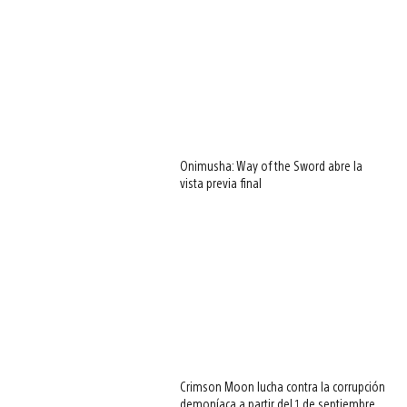
Onimusha: Way of the Sword abre la
vista previa final
Crimson Moon lucha contra la corrupción
demoníaca a partir del 1 de septiembre