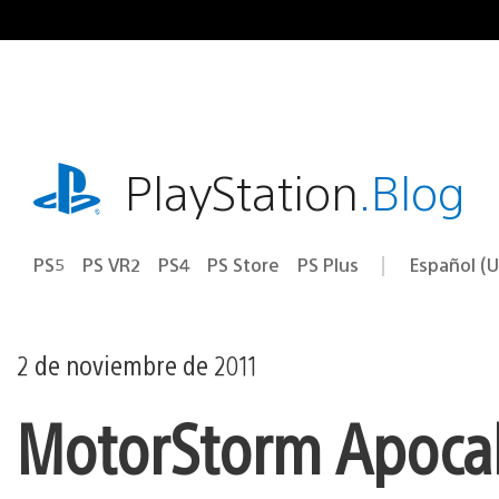
Ir
al
contenido
playstation.com
PlayStation
.Blog
PS5
PS VR2
PS4
PS Store
PS Plus
Español (U
Seleccion
Región
una
actual:
región
2 de noviembre de 2011
MotorStorm Apocal