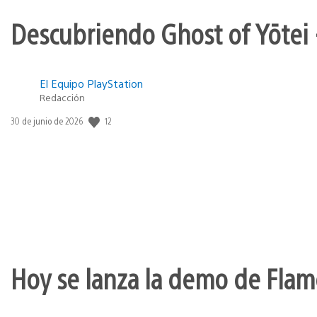
Descubriendo Ghost of Yōtei 
El Equipo PlayStation
Redacción
12
Fecha
30 de junio de 2026
de
publicación:
Hoy se lanza la demo de Flame