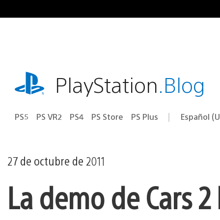
Ir
al
contenido
playstation.com
PlayStation
.Blog
PS5
PS VR2
PS4
PS Store
PS Plus
Español (U
Seleccion
Región
una
actual:
región
27 de octubre de 2011
La demo de Cars 2 