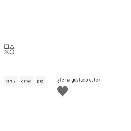
¿Te ha gustado esto?
cars 2
demo
psp
Me
gusta
esto