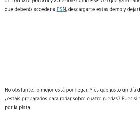
un formato portátil y accesible como PSP. Así que ya lo sabe
que deberás acceder a
PSN
, descargarte estas demo y dejart
No obstante, lo mejor está por llegar. Y es que justo un día 
¿estáis preparados para rodar sobre cuatro ruedas? Pues si 
por la pista.