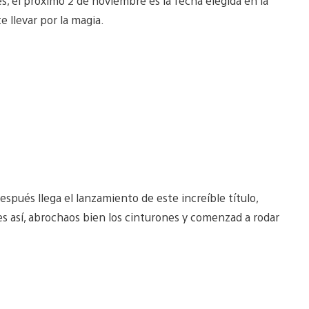
s, el próximo 2 de noviembre es la fecha elegida en la
e llevar por la magia.
después llega el lanzamiento de este increíble título,
es así, abrochaos bien los cinturones y comenzad a rodar