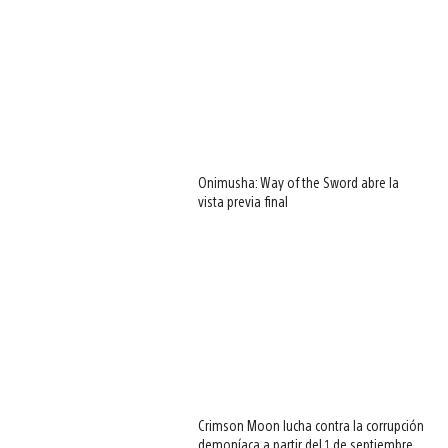
Onimusha: Way of the Sword abre la
vista previa final
Crimson Moon lucha contra la corrupción
demoníaca a partir del 1 de septiembre