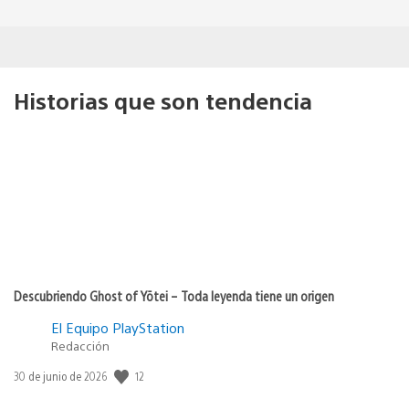
Historias que son tendencia
Descubriendo Ghost of Yōtei – Toda leyenda tiene un origen
El Equipo PlayStation
Redacción
12
Fecha
30 de junio de 2026
de
publicación: