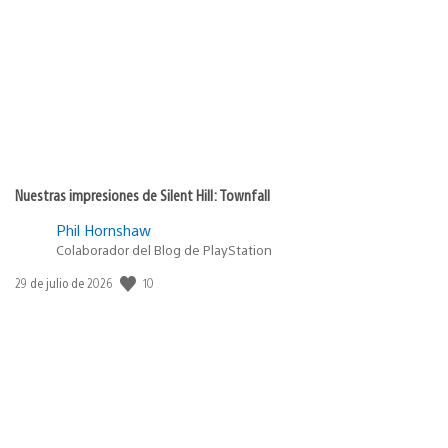
de
publicación:
Nuestras impresiones de Silent Hill: Townfall
Phil Hornshaw
Colaborador del Blog de PlayStation
10
Fecha
29 de julio de 2026
de
publicación: