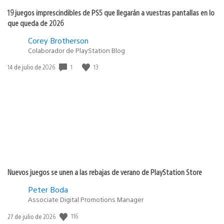
19 juegos imprescindibles de PS5 que llegarán a vuestras pantallas en lo
que queda de 2026
Corey Brotherson
Colaborador de PlayStation Blog
1
13
Fecha
14 de julio de 2026
de
publicación:
Nuevos juegos se unen a las rebajas de verano de PlayStation Store
Peter Boda
Associate Digital Promotions Manager
116
Fecha
27 de julio de 2026