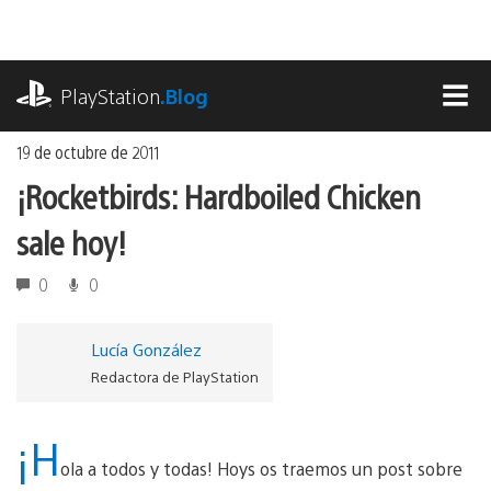
Ir
al
contenido
playstation.com
PlayStation
.Blog
MEN
19 de octubre de 2011
¡Rocketbirds: Hardboiled Chicken
sale hoy!
0
0
Lucía González
Redactora de PlayStation
¡H
ola a todos y todas! Hoys os traemos un post sobre