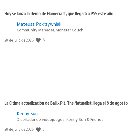
Hoy se lanza la demo de Flamecraft, que llegará a PS5 este año
Mateusz Pokrzywniak
Community Manager, Monster Couch
6
Fecha
28 de julio de 2026
de
publicación:
La última actualización de Ball x Pit, The Naturalist, llega el 6 de agosto
Kenny Sun
Diseñador de videojuegos, Kenny Sun & Friends
5
Fecha
28 de julio de 2026