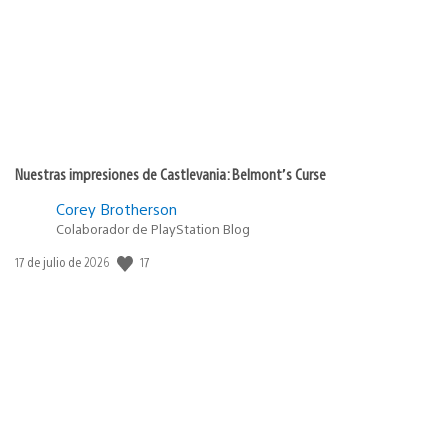
Nuestras impresiones de Castlevania: Belmont’s Curse
Corey Brotherson
Colaborador de PlayStation Blog
17
Fecha
17 de julio de 2026
de
publicación: