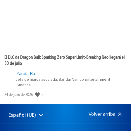
de
publicación:
El DLC de Dragon Ball: Sparking Zero Super Limit-Breaking Neo llegará el
30 de julio
Zanda Ra
Jefa de marca asociada, Bandai Namco Entertainment
America
3
Fecha
24 de julio de 2026
de
publicación:
Volver arriba
Español (UE)
Selecciona
Región
una
actual:
región