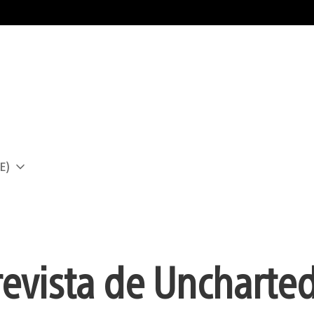
E)
a
revista de Uncharted