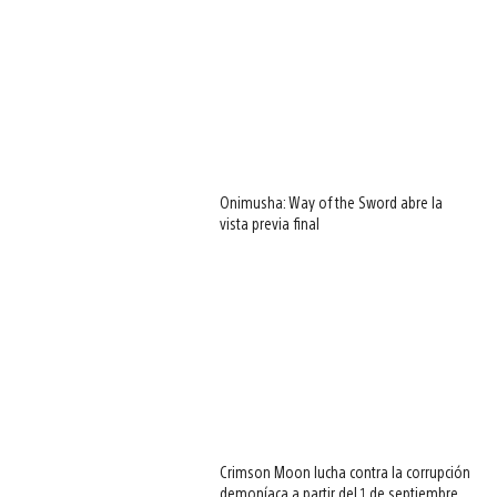
Onimusha: Way of the Sword abre la
vista previa final
Crimson Moon lucha contra la corrupción
demoníaca a partir del 1 de septiembre