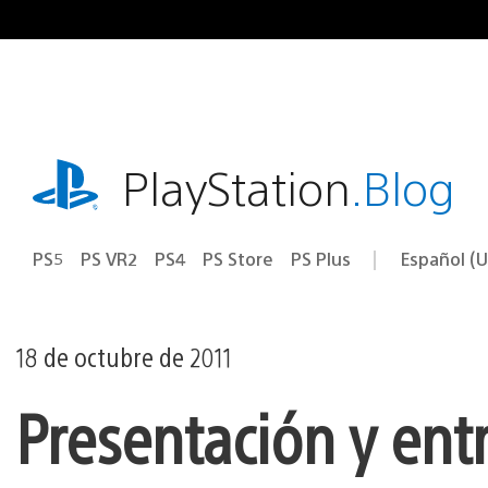
Ir
al
contenido
playstation.com
PlayStation
.Blog
PS5
PS VR2
PS4
PS Store
PS Plus
Español (U
Seleccion
Región
una
actual:
región
18 de octubre de 2011
Presentación y ent