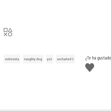
¿Te ha gustado
entrevista
naughty dog
ps3
uncharted 3
Me
gusta
esto