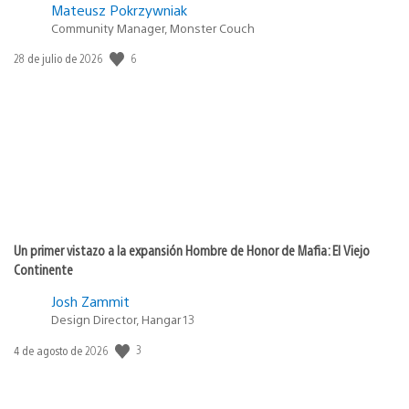
Mateusz Pokrzywniak
Community Manager, Monster Couch
6
Fecha
28 de julio de 2026
de
publicación:
Un primer vistazo a la expansión Hombre de Honor de Mafia: El Viejo
Continente
Josh Zammit
Design Director, Hangar 13
3
Fecha
4 de agosto de 2026
de
publicación: