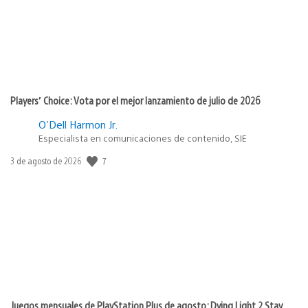
Players’ Choice: Vota por el mejor lanzamiento de julio de 2026
O'Dell Harmon Jr.
Especialista en comunicaciones de contenido, SIE
7
Fecha
3 de agosto de 2026
de
publicación:
Juegos mensuales de PlayStation Plus de agosto: Dying Light 2 Stay