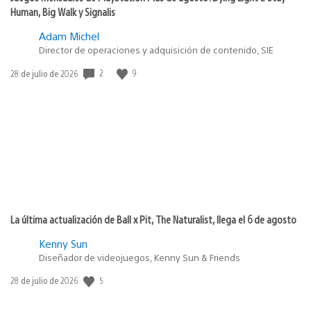
Human, Big Walk y Signalis
Adam Michel
Director de operaciones y adquisición de contenido, SIE
2
9
Fecha
28 de julio de 2026
de
publicación:
La última actualización de Ball x Pit, The Naturalist, llega el 6 de agosto
Kenny Sun
Diseñador de videojuegos, Kenny Sun & Friends
5
Fecha
28 de julio de 2026
de
publicación: