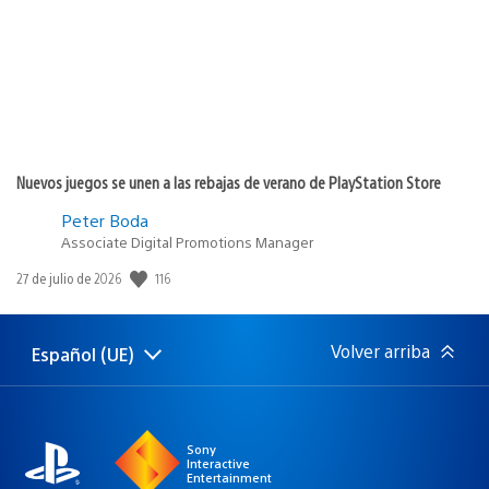
Nuevos juegos se unen a las rebajas de verano de PlayStation Store
Peter Boda
Associate Digital Promotions Manager
116
Fecha
27 de julio de 2026
de
publicación:
Volver arriba
Español (UE)
Selecciona
Región
una
actual:
región
Sony
Interactive
Entertainment