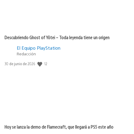
Descubriendo Ghost of Yōtei – Toda leyenda tiene un origen
El Equipo PlayStation
Redacción
12
Fecha
30 de junio de 2026
de
publicación:
Hoy se lanza la demo de Flamecraft, que llegará a PS5 este año