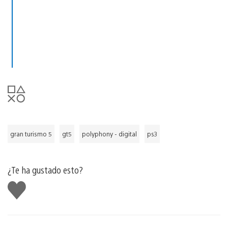
gran turismo 5
gt5
polyphony - digital
ps3
¿Te ha gustado esto?
Me
gusta
esto