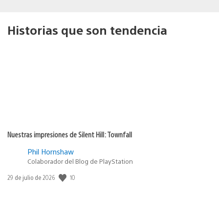
Historias que son tendencia
Nuestras impresiones de Silent Hill: Townfall
Phil Hornshaw
Colaborador del Blog de PlayStation
10
Fecha
29 de julio de 2026
de
publicación: