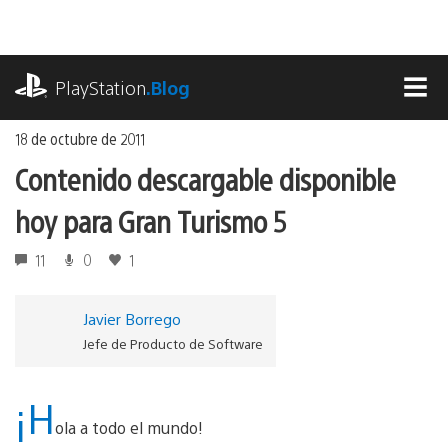
Ir
al
contenido
playstation.com
PlayStation
.Blog
MEN
18 de octubre de 2011
Contenido descargable disponible
hoy para Gran Turismo 5
11
0
1
Javier Borrego
Jefe de Producto de Software
¡H
ola a todo el mundo!