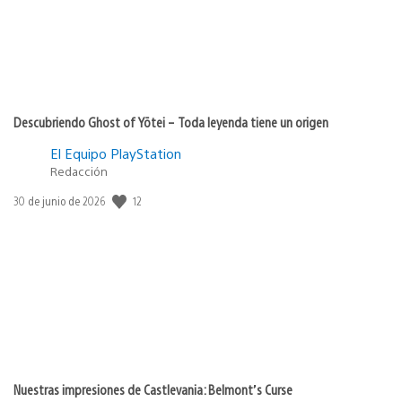
Descubriendo Ghost of Yōtei – Toda leyenda tiene un origen
El Equipo PlayStation
Redacción
12
Fecha
30 de junio de 2026
de
publicación:
Nuestras impresiones de Castlevania: Belmont’s Curse