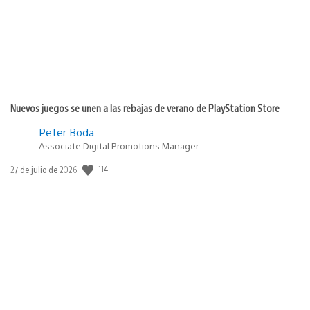
Nuevos juegos se unen a las rebajas de verano de PlayStation Store
Peter Boda
Associate Digital Promotions Manager
114
Fecha
27 de julio de 2026
de
publicación: