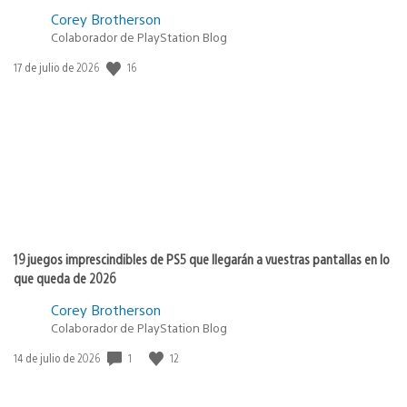
Corey Brotherson
Colaborador de PlayStation Blog
16
Fecha
17 de julio de 2026
de
publicación:
19 juegos imprescindibles de PS5 que llegarán a vuestras pantallas en lo
que queda de 2026
Corey Brotherson
Colaborador de PlayStation Blog
1
12
Fecha
14 de julio de 2026
de
publicación: