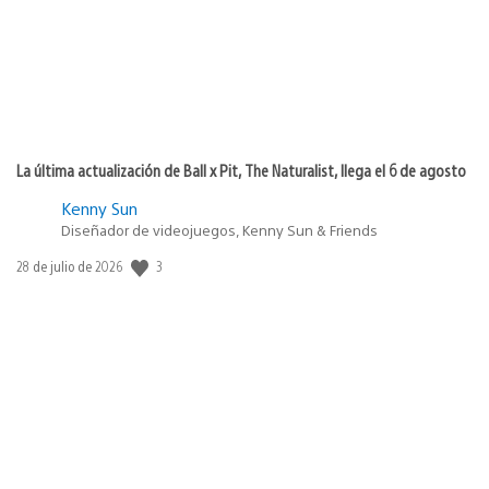
La última actualización de Ball x Pit, The Naturalist, llega el 6 de agosto
Kenny Sun
Diseñador de videojuegos, Kenny Sun & Friends
3
Fecha
28 de julio de 2026
de
publicación: