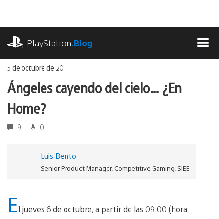
Ir
al
contenido
playstation.com
PlayStation
.Blog
MEN
5 de octubre de 2011
Ángeles cayendo del cielo… ¿En
Home?
9
0
Luis Bento
Senior Product Manager, Competitive Gaming, SIEE
E
l jueves 6 de octubre, a partir de las 09:00 (hora