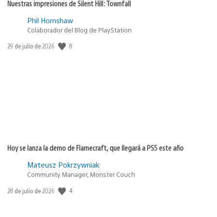
Nuestras impresiones de Silent Hill: Townfall
Phil Hornshaw
Colaborador del Blog de PlayStation
8
Fecha
29 de julio de 2026
de
publicación:
Hoy se lanza la demo de Flamecraft, que llegará a PS5 este año
Mateusz Pokrzywniak
Community Manager, Monster Couch
4
Fecha
28 de julio de 2026
de
publicación: