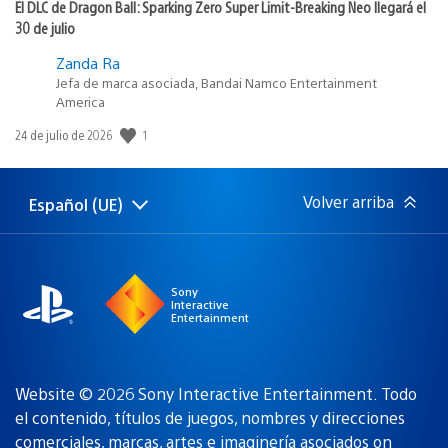
El DLC de Dragon Ball: Sparking Zero Super Limit-Breaking Neo llegará el
30 de julio
Zanda Ra
Jefa de marca asociada, Bandai Namco Entertainment
America
1
Fecha
24 de julio de 2026
de
publicación:
Volver arriba
Español (UE)
Selecciona
Región
una
actual:
región
Sony
Interactive
Entertainment
Website © 2026 Sony Interactive Entertainment. Todo
el contenido, títulos de juegos, nombres y direcciones
comerciales, marcas, artes e imaginería asociados
on