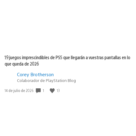
publicación:
19 juegos imprescindibles de PS5 que llegarán a vuestras pantallas en lo
que queda de 2026
Corey Brotherson
Colaborador de PlayStation Blog
1
13
Fecha
14 de julio de 2026
de
publicación: