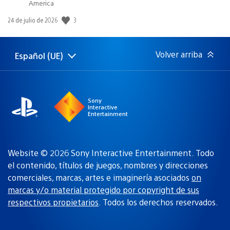
America
3
Fecha
24 de julio de 2026
de
publicación:
Volver arriba
Español (UE)
Selecciona
Región
una
actual:
región
Sony
Interactive
Entertainment
Website © 2026 Sony Interactive Entertainment. Todo
el contenido, títulos de juegos, nombres y direcciones
comerciales, marcas, artes e imaginería asociados
on
marcas y/o material protegido por copyright de sus
respectivos propietarios
. Todos los derechos reservados.