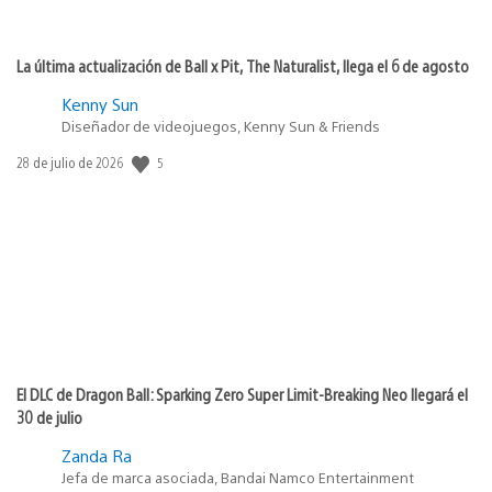
La última actualización de Ball x Pit, The Naturalist, llega el 6 de agosto
Kenny Sun
Diseñador de videojuegos, Kenny Sun & Friends
5
Fecha
28 de julio de 2026
de
publicación:
El DLC de Dragon Ball: Sparking Zero Super Limit-Breaking Neo llegará el
30 de julio
Zanda Ra
Jefa de marca asociada, Bandai Namco Entertainment