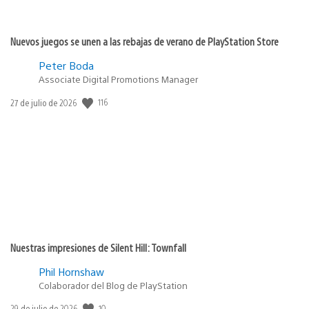
Nuevos juegos se unen a las rebajas de verano de PlayStation Store
Peter Boda
Associate Digital Promotions Manager
116
Fecha
27 de julio de 2026
de
publicación:
Nuestras impresiones de Silent Hill: Townfall
Phil Hornshaw
Colaborador del Blog de PlayStation
10
Fecha
29 de julio de 2026