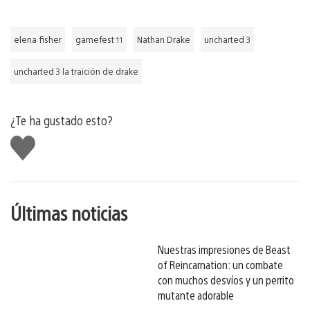
elena fisher
gamefest 11
Nathan Drake
uncharted 3
uncharted 3 la traición de drake
¿Te ha gustado esto?
Me
gusta
esto
Últimas noticias
Nuestras impresiones de Beast
of Reincarnation: un combate
con muchos desvíos y un perrito
mutante adorable