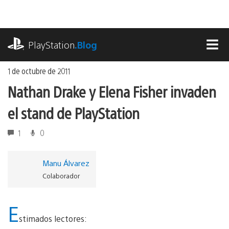
Ir
al
contenido
playstation.com
PlayStation
.Blog
MEN
1 de octubre de 2011
Nathan Drake y Elena Fisher invaden
el stand de PlayStation
1
0
Manu Álvarez
Colaborador
E
stimados lectores: