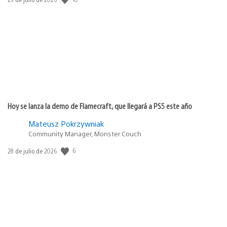
de
publicación:
Hoy se lanza la demo de Flamecraft, que llegará a PS5 este año
Mateusz Pokrzywniak
Community Manager, Monster Couch
6
Fecha
28 de julio de 2026
de
publicación: