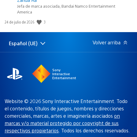
Jefa de marca asociada, Bandai Namco Entertainment
America
3
Fecha
24 de julio de 2026
de
publicación:
Volver arriba
Español (UE)
Selecciona
Región
una
actual:
región
Sony
Interactive
Entertainment
Website © 2026 Sony Interactive Entertainment. Todo
el contenido, títulos de juegos, nombres y direcciones
comerciales, marcas, artes e imaginería asociados
on
marcas y/o material protegido por copyright de sus
respectivos propietarios
. Todos los derechos reservados.