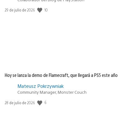
10
Fecha
29 de julio de 2026
de
publicación:
Hoy se lanza la demo de Flamecraft, que llegará a PS5 este año
Mateusz Pokrzywniak
Community Manager, Monster Couch
6
Fecha
28 de julio de 2026
de
publicación: