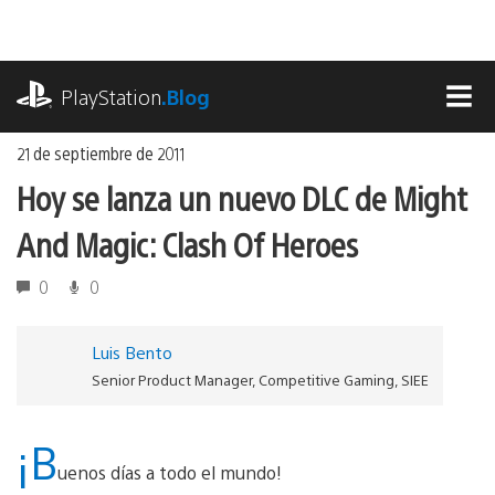
Ir
al
contenido
playstation.com
PlayStation
.Blog
MEN
21 de septiembre de 2011
Hoy se lanza un nuevo DLC de Might
And Magic: Clash Of Heroes
0
0
Luis Bento
Senior Product Manager, Competitive Gaming, SIEE
¡B
uenos días a todo el mundo!