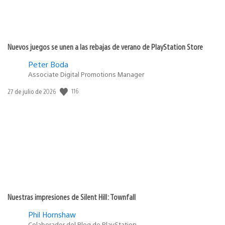
Nuevos juegos se unen a las rebajas de verano de PlayStation Store
Peter Boda
Associate Digital Promotions Manager
116
Fecha
27 de julio de 2026
de
publicación:
Nuestras impresiones de Silent Hill: Townfall
Phil Hornshaw
Colaborador del Blog de PlayStation