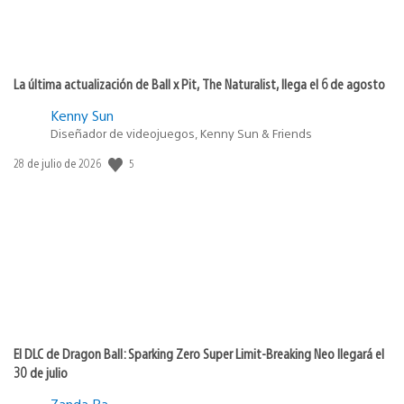
La última actualización de Ball x Pit, The Naturalist, llega el 6 de agosto
Kenny Sun
Diseñador de videojuegos, Kenny Sun & Friends
5
Fecha
28 de julio de 2026
de
publicación:
El DLC de Dragon Ball: Sparking Zero Super Limit-Breaking Neo llegará el
30 de julio
Zanda Ra