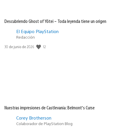
Descubriendo Ghost of Yōtei – Toda leyenda tiene un origen
El Equipo PlayStation
Redacción
12
Fecha
30 de junio de 2026
de
publicación:
Nuestras impresiones de Castlevania: Belmont’s Curse
Corey Brotherson
Colaborador de PlayStation Blog