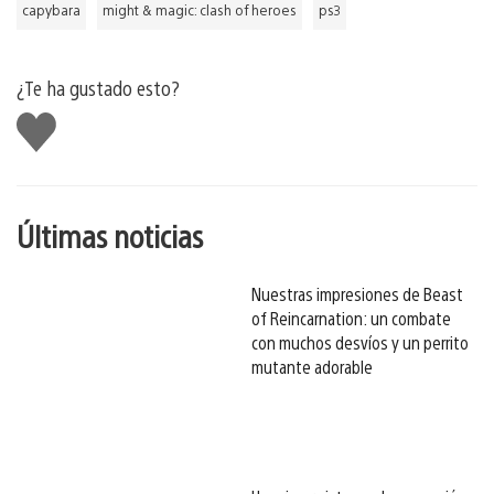
capybara
might & magic: clash of heroes
ps3
¿Te ha gustado esto?
Me
gusta
esto
Últimas noticias
Nuestras impresiones de Beast
of Reincarnation: un combate
con muchos desvíos y un perrito
mutante adorable