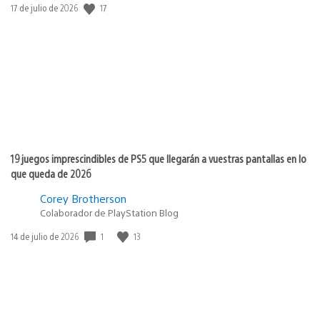
17
Fecha
17 de julio de 2026
de
publicación:
19 juegos imprescindibles de PS5 que llegarán a vuestras pantallas en lo
que queda de 2026
Corey Brotherson
Colaborador de PlayStation Blog
1
13
Fecha
14 de julio de 2026
de
publicación: