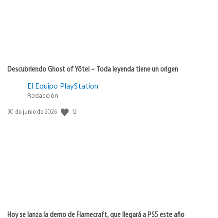
Descubriendo Ghost of Yōtei – Toda leyenda tiene un origen
El Equipo PlayStation
Redacción
12
Fecha
30 de junio de 2026
de
publicación:
Hoy se lanza la demo de Flamecraft, que llegará a PS5 este año