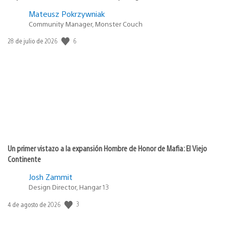
Mateusz Pokrzywniak
Community Manager, Monster Couch
6
Fecha
28 de julio de 2026
de
publicación:
Un primer vistazo a la expansión Hombre de Honor de Mafia: El Viejo
Continente
Josh Zammit
Design Director, Hangar 13
3
Fecha
4 de agosto de 2026
de
publicación: