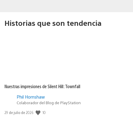
Historias que son tendencia
Nuestras impresiones de Silent Hill: Townfall
Phil Hornshaw
Colaborador del Blog de PlayStation
10
Fecha
29 de julio de 2026
de
publicación: