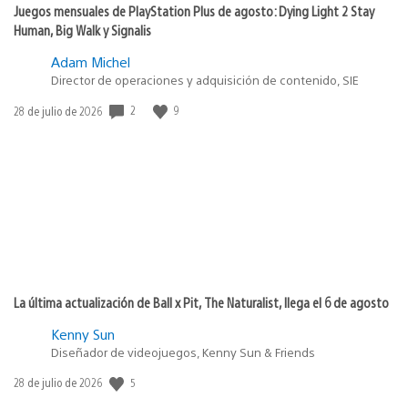
Juegos mensuales de PlayStation Plus de agosto: Dying Light 2 Stay
Human, Big Walk y Signalis
Adam Michel
Director de operaciones y adquisición de contenido, SIE
2
9
Fecha
28 de julio de 2026
de
publicación:
La última actualización de Ball x Pit, The Naturalist, llega el 6 de agosto
Kenny Sun
Diseñador de videojuegos, Kenny Sun & Friends
5
Fecha
28 de julio de 2026
de