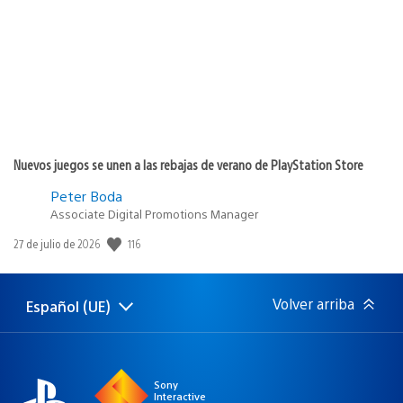
publicación:
Nuevos juegos se unen a las rebajas de verano de PlayStation Store
Peter Boda
Associate Digital Promotions Manager
116
Fecha
27 de julio de 2026
de
publicación:
Volver arriba
Español (UE)
Selecciona
Región
una
actual:
región
Sony
Interactive