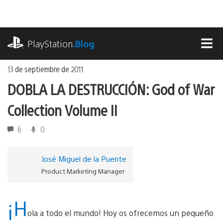
Ir
al
contenido
playstation.com
PlayStation
.Blog
MEN
13 de septiembre de 2011
DOBLA LA DESTRUCCIÓN: God of War
Collection Volume II
6
0
José Miguel de la Puente
Product Marketing Manager
¡H
ola a todo el mundo! Hoy os ofrecemos un pequeño