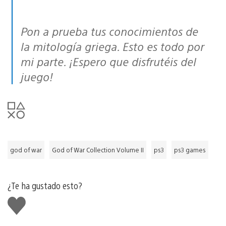
Pon a prueba tus conocimientos de
la mitología griega. Esto es todo por
mi parte. ¡Espero que disfrutéis del
juego!
god of war
God of War Collection Volume II
ps3
ps3 games
¿Te ha gustado esto?
Me
gusta
esto