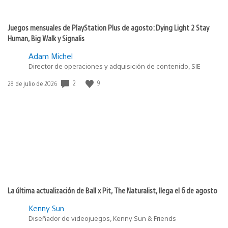
Juegos mensuales de PlayStation Plus de agosto: Dying Light 2 Stay
Human, Big Walk y Signalis
Adam Michel
Director de operaciones y adquisición de contenido, SIE
2
9
Fecha
28 de julio de 2026
de
publicación:
La última actualización de Ball x Pit, The Naturalist, llega el 6 de agosto
Kenny Sun
Diseñador de videojuegos, Kenny Sun & Friends