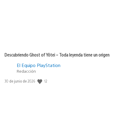
publicación:
Descubriendo Ghost of Yōtei – Toda leyenda tiene un origen
El Equipo PlayStation
Redacción
12
Fecha
30 de junio de 2026
de
publicación: