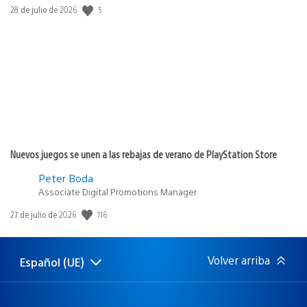
5
Fecha
28 de julio de 2026
de
publicación:
Nuevos juegos se unen a las rebajas de verano de PlayStation Store
Peter Boda
Associate Digital Promotions Manager
116
Fecha
27 de julio de 2026
de
publicación:
Volver arriba
Español (UE)
Selecciona
Región
una
actual:
región