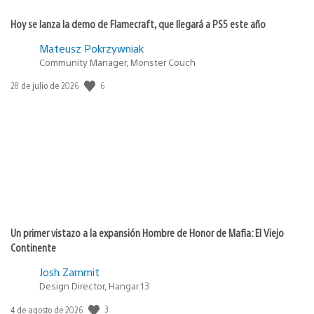
Hoy se lanza la demo de Flamecraft, que llegará a PS5 este año
Mateusz Pokrzywniak
Community Manager, Monster Couch
6
Fecha
28 de julio de 2026
de
publicación:
Un primer vistazo a la expansión Hombre de Honor de Mafia: El Viejo
Continente
Josh Zammit
Design Director, Hangar 13
3
Fecha
4 de agosto de 2026