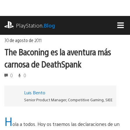
Ir
al
contenido
playstation.com
PlayStation
.Blog
MEN
30 de agosto de 2011
The Baconing es la aventura más
carnosa de DeathSpank
0
0
Luis Bento
Senior Product Manager, Competitive Gaming, SIEE
H
ola a todos. Hoy os traemos las declaraciones de un