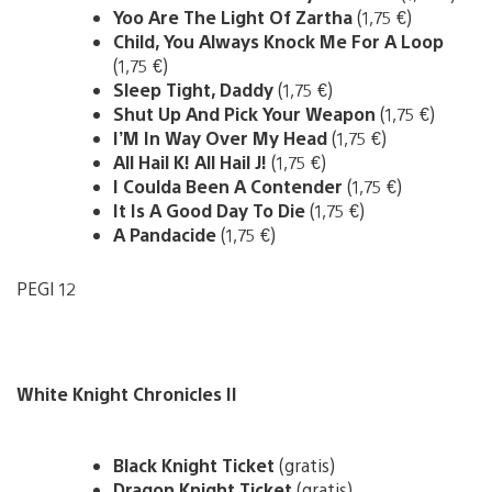
Yoo Are The Light Of Zartha
(1,75 €)
Child, You Always Knock Me For A Loop
(1,75 €)
Sleep Tight, Daddy
(1,75 €)
Shut Up And Pick Your Weapon
(1,75 €)
I’M In Way Over My Head
(1,75 €)
All Hail K! All Hail J!
(1,75 €)
I Coulda Been A Contender
(1,75 €)
It Is A Good Day To Die
(1,75 €)
A Pandacide
(1,75 €)
PEGI 12
White Knight Chronicles II
Black Knight Ticket
(gratis)
Dragon Knight Ticket
(gratis)