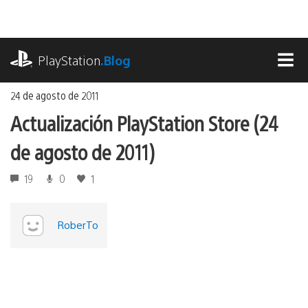
Ir
al
contenido
playstation.com
PlayStation
.Blog
MEN
24 de agosto de 2011
Actualización PlayStation Store (24
de agosto de 2011)
19
0
1
RoberTo