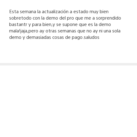
Esta semana la actualización a estado muy bien
sobretodo con la demo del pro que me a sorprendido
bastantr y para bien,y se supone que es la demo
mala!jaja,pero ay otras semanas que no ay ni una sola
demo y demasiadas cosas de pago.saludos
Juli12
25 de agosto de 2011 tiempo universal coordinado at 22:16
alguien sabe para cuando las ediciones en HD de los
Silent Hill?