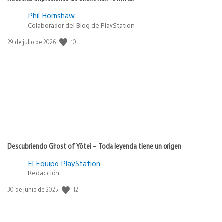
Phil Hornshaw
Colaborador del Blog de PlayStation
10
Fecha
29 de julio de 2026
de
publicación:
Descubriendo Ghost of Yōtei – Toda leyenda tiene un origen
El Equipo PlayStation
Redacción
12
Fecha
30 de junio de 2026
de
publicación: