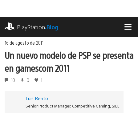
Ir
al
contenido
playstation.com
PlayStation
.Blog
MEN
16 de agosto de 2011
Un nuevo modelo de PSP se presenta
en gamescom 2011
10
0
1
Luis Bento
Senior Product Manager, Competitive Gaming, SIEE