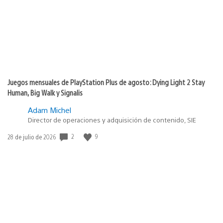
Juegos mensuales de PlayStation Plus de agosto: Dying Light 2 Stay
Human, Big Walk y Signalis
Adam Michel
Director de operaciones y adquisición de contenido, SIE
2
9
Fecha
28 de julio de 2026
de
publicación: