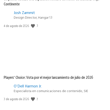
Continente
Josh Zammit
Design Director, Hangar 13
3
Fecha
4 de agosto de 2026
de
publicación:
Players’ Choice: Vota por el mejor lanzamiento de julio de 2026
O'Dell Harmon Jr.
Especialista en comunicaciones de contenido, SIE
7
Fecha
3 de agosto de 2026
de
publicación: