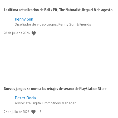
La última actualización de Ball x Pit, The Naturalist, llega el 6 de agosto
Kenny Sun
Diseñador de videojuegos, Kenny Sun & Friends
5
Fecha
28 de julio de 2026
de
publicación:
Nuevos juegos se unen a las rebajas de verano de PlayStation Store
Peter Boda
Associate Digital Promotions Manager
116
Fecha
27 de julio de 2026
de