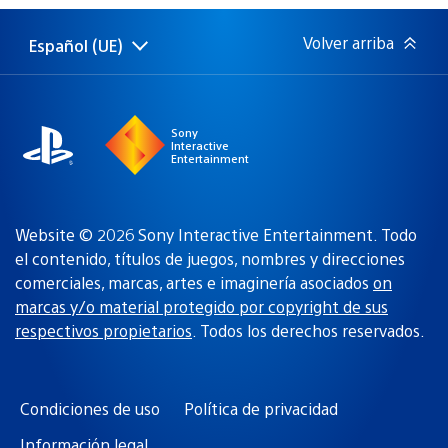
publicación:
Volver arriba
Español (UE)
Selecciona
Región
una
actual:
región
Sony
Interactive
Entertainment
Website © 2026 Sony Interactive Entertainment. Todo
el contenido, títulos de juegos, nombres y direcciones
comerciales, marcas, artes e imaginería asociados
on
marcas y/o material protegido por copyright de sus
respectivos propietarios
. Todos los derechos reservados.
Condiciones de uso
Política de privacidad
Información legal