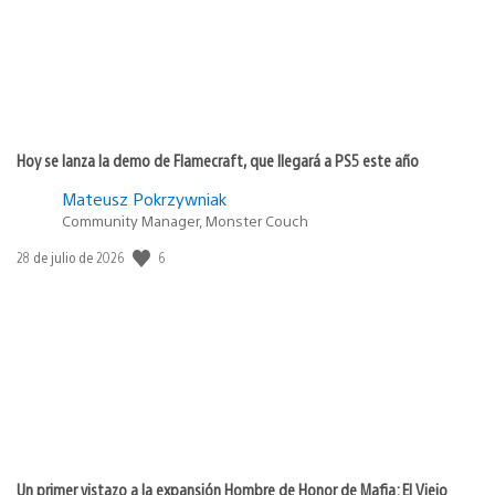
Hoy se lanza la demo de Flamecraft, que llegará a PS5 este año
Mateusz Pokrzywniak
Community Manager, Monster Couch
6
Fecha
28 de julio de 2026
de
publicación:
Un primer vistazo a la expansión Hombre de Honor de Mafia: El Viejo