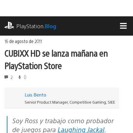
Ir
al
contenido
playstation.com
PlayStation
.Blog
MEN
16 de agosto de 2011
CUBIXX HD se lanza mañana en
PlayStation Store
2
0
Luis Bento
Senior Product Manager, Competitive Gaming, SIEE
Soy Ross y trabajo como probador
de juegos para
Laughing Jackal
.