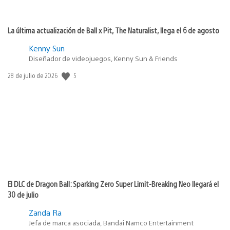
La última actualización de Ball x Pit, The Naturalist, llega el 6 de agosto
Kenny Sun
Diseñador de videojuegos, Kenny Sun & Friends
5
Fecha
28 de julio de 2026
de
publicación:
El DLC de Dragon Ball: Sparking Zero Super Limit-Breaking Neo llegará el
30 de julio
Zanda Ra
Jefa de marca asociada, Bandai Namco Entertainment