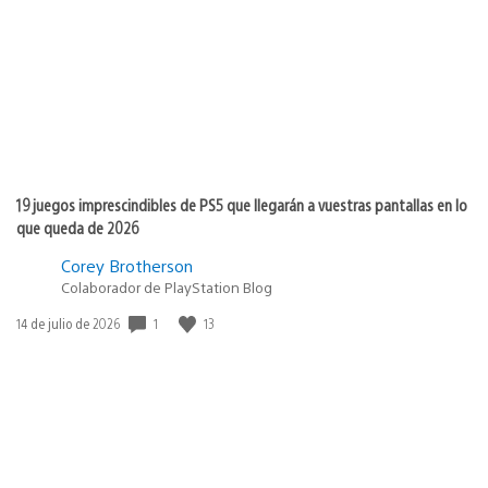
publicación:
19 juegos imprescindibles de PS5 que llegarán a vuestras pantallas en lo
que queda de 2026
Corey Brotherson
Colaborador de PlayStation Blog
1
13
Fecha
14 de julio de 2026
de
publicación: