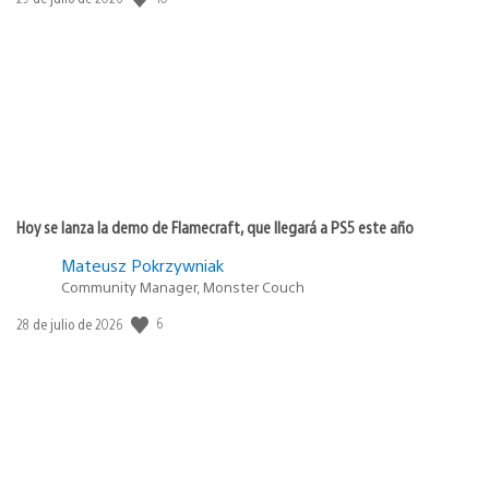
de
publicación:
Hoy se lanza la demo de Flamecraft, que llegará a PS5 este año
Mateusz Pokrzywniak
Community Manager, Monster Couch
6
Fecha
28 de julio de 2026
de
publicación: