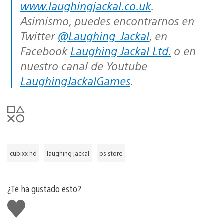
www.laughingjackal.co.uk
.
Asimismo, puedes encontrarnos en
Twitter
@Laughing_Jackal
, en
Facebook
Laughing Jackal Ltd.
o en
nuestro canal de Youtube
LaughingJackalGames
.
cubixx hd
laughing jackal
ps store
¿Te ha gustado esto?
Me
gusta
esto