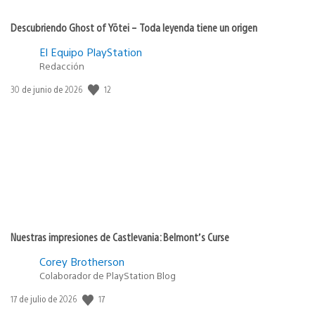
Descubriendo Ghost of Yōtei – Toda leyenda tiene un origen
El Equipo PlayStation
Redacción
12
Fecha
30 de junio de 2026
de
publicación:
Nuestras impresiones de Castlevania: Belmont’s Curse
Corey Brotherson
Colaborador de PlayStation Blog
17
Fecha
17 de julio de 2026
de