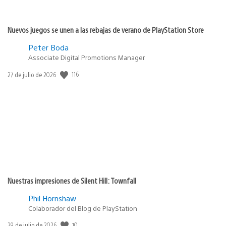
Nuevos juegos se unen a las rebajas de verano de PlayStation Store
Peter Boda
Associate Digital Promotions Manager
116
Fecha
27 de julio de 2026
de
publicación:
Nuestras impresiones de Silent Hill: Townfall
Phil Hornshaw
Colaborador del Blog de PlayStation
10
Fecha
29 de julio de 2026