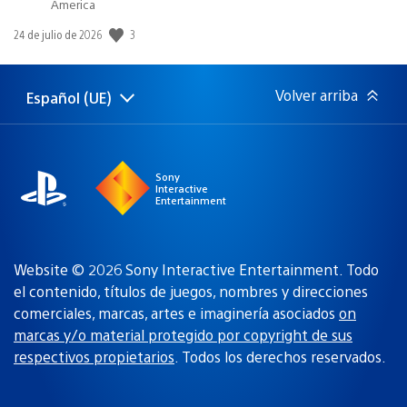
America
3
Fecha
24 de julio de 2026
de
publicación:
Volver arriba
Español (UE)
Selecciona
Región
una
actual:
región
Sony
Interactive
Entertainment
Website © 2026 Sony Interactive Entertainment. Todo
el contenido, títulos de juegos, nombres y direcciones
comerciales, marcas, artes e imaginería asociados
on
marcas y/o material protegido por copyright de sus
respectivos propietarios
. Todos los derechos reservados.