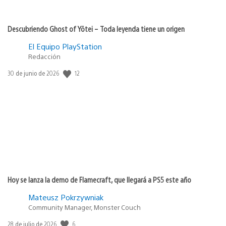
Descubriendo Ghost of Yōtei – Toda leyenda tiene un origen
El Equipo PlayStation
Redacción
12
Fecha
30 de junio de 2026
de
publicación:
Hoy se lanza la demo de Flamecraft, que llegará a PS5 este año
Mateusz Pokrzywniak
Community Manager, Monster Couch
6
Fecha
28 de julio de 2026