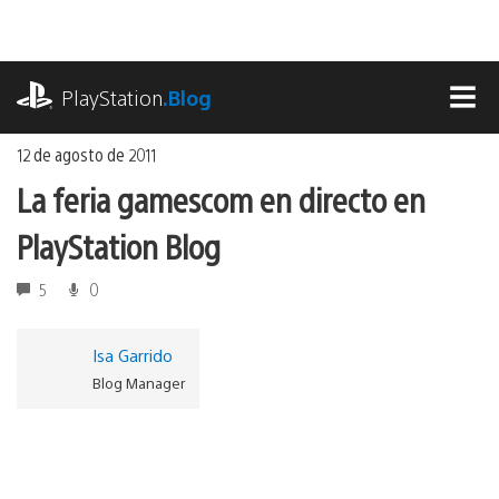
Ir
al
contenido
playstation.com
PlayStation
.Blog
MEN
12 de agosto de 2011
La feria gamescom en directo en
PlayStation Blog
5
0
Isa Garrido
Blog Manager