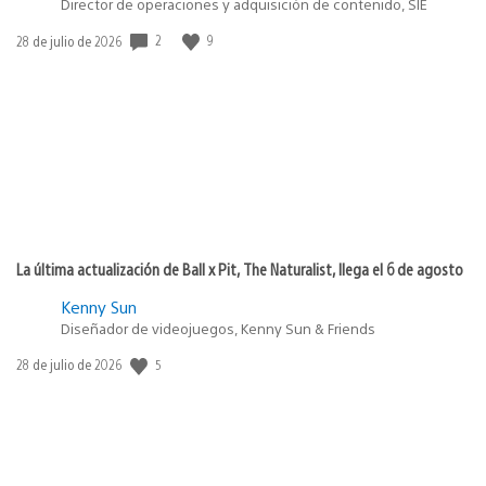
Director de operaciones y adquisición de contenido, SIE
2
9
Fecha
28 de julio de 2026
de
publicación:
La última actualización de Ball x Pit, The Naturalist, llega el 6 de agosto
Kenny Sun
Diseñador de videojuegos, Kenny Sun & Friends
5
Fecha
28 de julio de 2026
de
publicación: