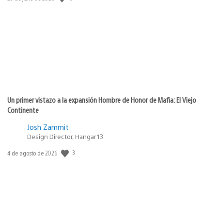
de
publicación:
Un primer vistazo a la expansión Hombre de Honor de Mafia: El Viejo
Continente
Josh Zammit
Design Director, Hangar 13
3
Fecha
4 de agosto de 2026
de
publicación: