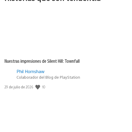
Nuestras impresiones de Silent Hill: Townfall
Phil Hornshaw
Colaborador del Blog de PlayStation
10
Fecha
29 de julio de 2026
de
publicación: