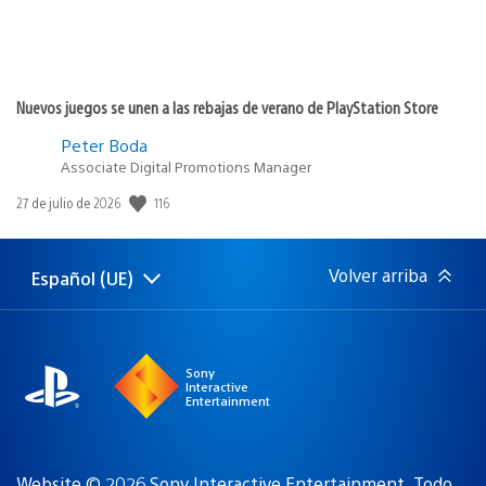
Nuevos juegos se unen a las rebajas de verano de PlayStation Store
Peter Boda
Associate Digital Promotions Manager
116
Fecha
27 de julio de 2026
de
publicación:
Volver arriba
Español (UE)
Selecciona
Región
una
actual:
región
Sony
Interactive
Entertainment
Website © 2026 Sony Interactive Entertainment. Todo