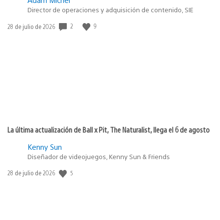
Director de operaciones y adquisición de contenido, SIE
2
9
Fecha
28 de julio de 2026
de
publicación:
La última actualización de Ball x Pit, The Naturalist, llega el 6 de agosto
Kenny Sun
Diseñador de videojuegos, Kenny Sun & Friends
5
Fecha
28 de julio de 2026
de
publicación: