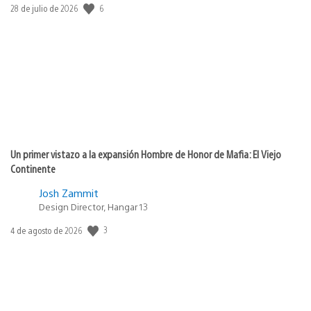
6
Fecha
28 de julio de 2026
de
publicación:
Un primer vistazo a la expansión Hombre de Honor de Mafia: El Viejo
Continente
Josh Zammit
Design Director, Hangar 13
3
Fecha
4 de agosto de 2026
de
publicación: