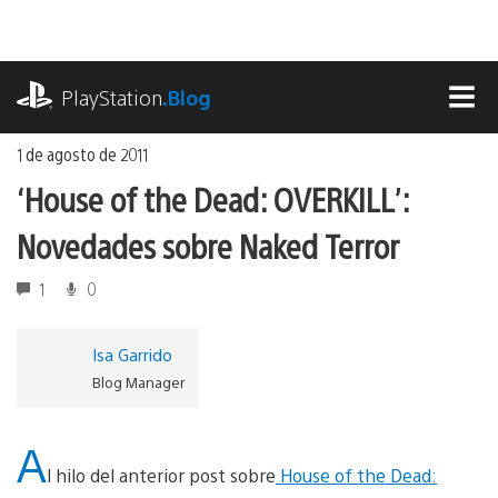
Ir
al
contenido
playstation.com
PlayStation
.Blog
MEN
1 de agosto de 2011
‘House of the Dead: OVERKILL’:
Novedades sobre Naked Terror
1
0
Isa Garrido
Blog Manager
A
l hilo del anterior post sobre
House of the Dead: