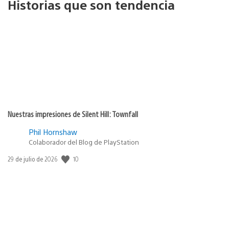
Historias que son tendencia
Nuestras impresiones de Silent Hill: Townfall
Phil Hornshaw
Colaborador del Blog de PlayStation
10
Fecha
29 de julio de 2026
de
publicación: