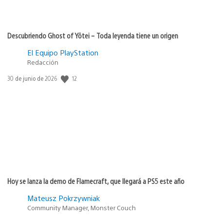
Descubriendo Ghost of Yōtei – Toda leyenda tiene un origen
El Equipo PlayStation
Redacción
12
Fecha
30 de junio de 2026
de
publicación:
Hoy se lanza la demo de Flamecraft, que llegará a PS5 este año
Mateusz Pokrzywniak
Community Manager, Monster Couch