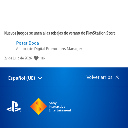
Nuevos juegos se unen a las rebajas de verano de PlayStation Store
Peter Boda
Associate Digital Promotions Manager
116
Fecha
27 de julio de 2026
de
publicación:
Volver arriba
Español (UE)
Selecciona
Región
una
actual:
región
Sony
Interactive
Entertainment