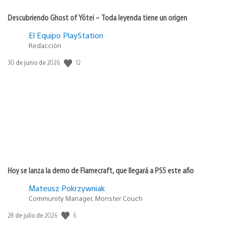
Descubriendo Ghost of Yōtei – Toda leyenda tiene un origen
El Equipo PlayStation
Redacción
12
Fecha
30 de junio de 2026
de
publicación:
Hoy se lanza la demo de Flamecraft, que llegará a PS5 este año
Mateusz Pokrzywniak
Community Manager, Monster Couch
6
Fecha
28 de julio de 2026
de