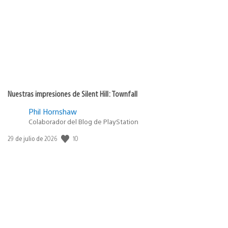
Nuestras impresiones de Silent Hill: Townfall
Phil Hornshaw
Colaborador del Blog de PlayStation
10
Fecha
29 de julio de 2026
de
publicación: