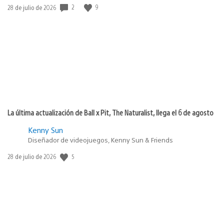
2
9
Fecha
28 de julio de 2026
de
publicación:
La última actualización de Ball x Pit, The Naturalist, llega el 6 de agosto
Kenny Sun
Diseñador de videojuegos, Kenny Sun & Friends
5
Fecha
28 de julio de 2026
de
publicación: