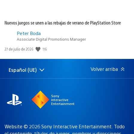
Nuevos juegos se unen a las rebajas de verano de PlayStation Store
Peter Boda
Associate Digital Promotions Manager
116
Fecha
27 de julio de 2026
de
publicación:
Volver arriba
Español (UE)
Selecciona
Región
una
actual:
región
Sony
Interactive
Entertainment
Website © 2026 Sony Interactive Entertainment. Todo
el contenido, títulos de juegos, nombres y direcciones