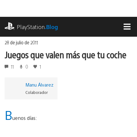
Ir
al
contenido
playstation.com
PlayStation
.Blog
MEN
28 de julio de 2011
Juegos que valen más que tu coche
11
0
1
Manu Álvarez
Colaborador
B
uenos días: