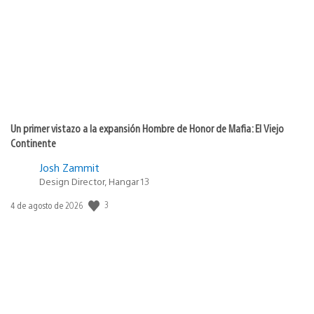
publicación:
Un primer vistazo a la expansión Hombre de Honor de Mafia: El Viejo
Continente
Josh Zammit
Design Director, Hangar 13
3
Fecha
4 de agosto de 2026
de
publicación: