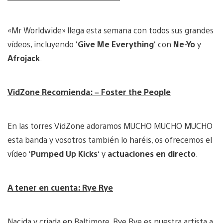
«Mr Worldwide» llega esta semana con todos sus grandes
vídeos, incluyendo ‘
Give Me Everything
‘ con
Ne-Yo
y
Afrojack
.
VidZone
Recomienda: – Foster the People
En las torres VidZone adoramos MUCHO MUCHO MUCHO
esta banda y vosotros también lo haréis, os ofrecemos el
vídeo ‘
Pumped Up Kicks
‘ y
actuaciones en directo
.
A tener en cuenta: Rye Rye
Nacida y criada en Baltimore, Rye Rye es nuestra artista a