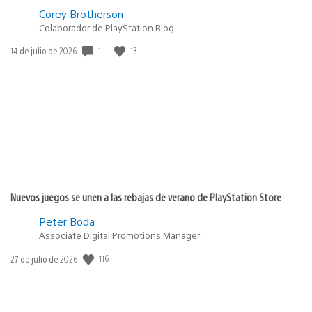
Corey Brotherson
Colaborador de PlayStation Blog
1
13
Fecha
14 de julio de 2026
de
publicación:
Nuevos juegos se unen a las rebajas de verano de PlayStation Store
Peter Boda
Associate Digital Promotions Manager
116
Fecha
27 de julio de 2026
de
publicación: