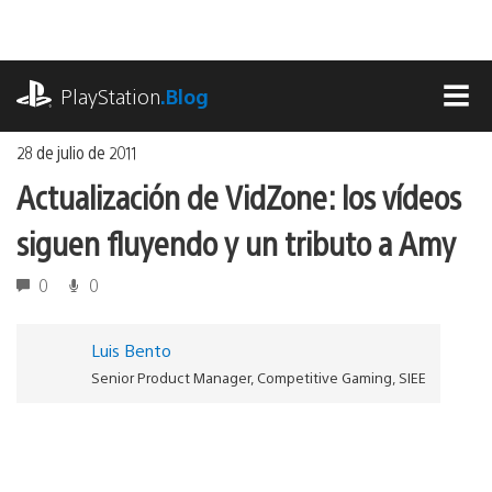
Ir
al
contenido
playstation.com
PlayStation
.Blog
MEN
28 de julio de 2011
Actualización de VidZone: los vídeos
siguen fluyendo y un tributo a Amy
0
0
Luis Bento
Senior Product Manager, Competitive Gaming, SIEE