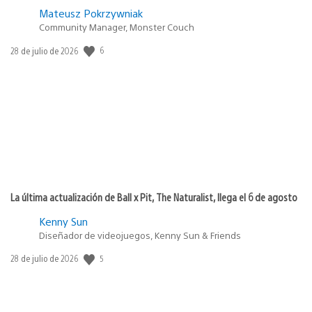
Mateusz Pokrzywniak
Community Manager, Monster Couch
6
Fecha
28 de julio de 2026
de
publicación:
La última actualización de Ball x Pit, The Naturalist, llega el 6 de agosto
Kenny Sun
Diseñador de videojuegos, Kenny Sun & Friends
5
Fecha
28 de julio de 2026
de
publicación: