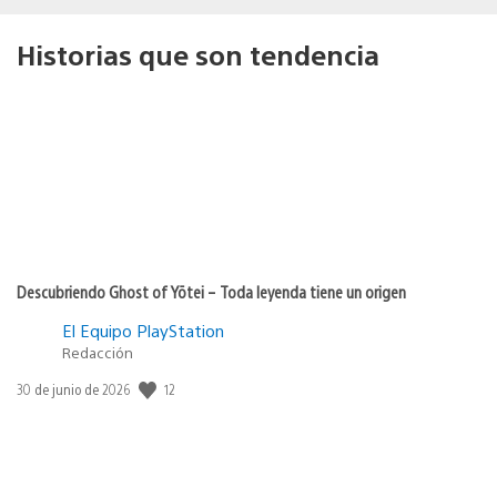
Historias que son tendencia
Descubriendo Ghost of Yōtei – Toda leyenda tiene un origen
El Equipo PlayStation
Redacción
12
Fecha
30 de junio de 2026
de
publicación: