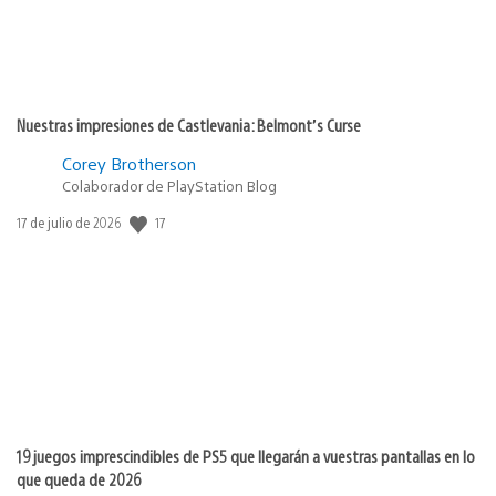
Nuestras impresiones de Castlevania: Belmont’s Curse
Corey Brotherson
Colaborador de PlayStation Blog
17
Fecha
17 de julio de 2026
de
publicación:
19 juegos imprescindibles de PS5 que llegarán a vuestras pantallas en lo
que queda de 2026