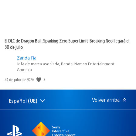
El DLC de Dragon Ball: Sparking Zero Super Limit-Breaking Neo llegará el
30 de julio
Zanda Ra
Jefa de marca asociada, Bandai Namco Entertainment
America
3
Fecha
24 de julio de 2026
de
publicación:
Volver arriba
Español (UE)
Selecciona
Región
una
actual:
región
Sony
Interactive
Entertainment