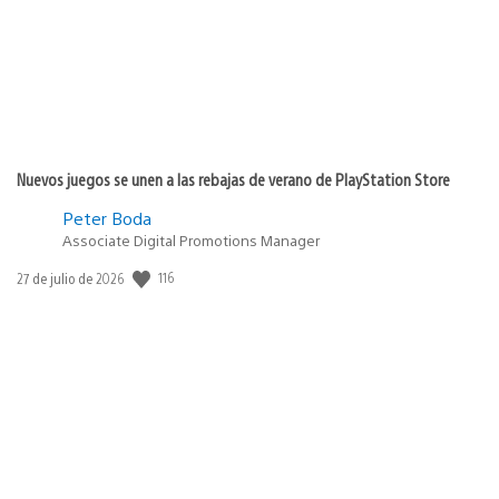
Nuevos juegos se unen a las rebajas de verano de PlayStation Store
Peter Boda
Associate Digital Promotions Manager
116
Fecha
27 de julio de 2026
de
publicación: