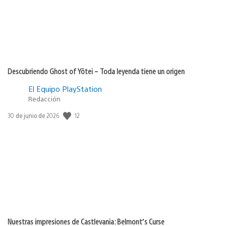
Descubriendo Ghost of Yōtei – Toda leyenda tiene un origen
El Equipo PlayStation
Redacción
12
Fecha
30 de junio de 2026
de
publicación:
Nuestras impresiones de Castlevania: Belmont’s Curse