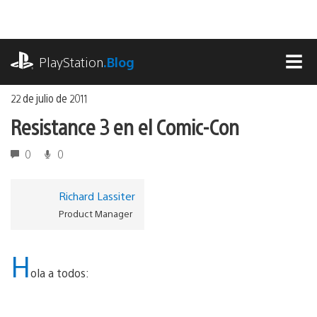
Ir
al
contenido
playstation.com
PlayStation
.Blog
MEN
22 de julio de 2011
Resistance 3 en el Comic-Con
0
0
Richard Lassiter
Product Manager
H
ola a todos: