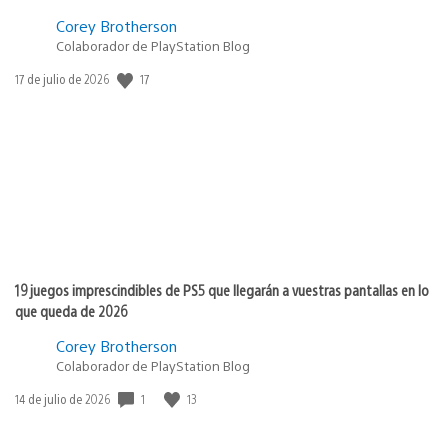
Corey Brotherson
Colaborador de PlayStation Blog
17
Fecha
17 de julio de 2026
de
publicación:
19 juegos imprescindibles de PS5 que llegarán a vuestras pantallas en lo
que queda de 2026
Corey Brotherson
Colaborador de PlayStation Blog
1
13
Fecha
14 de julio de 2026
de
publicación: