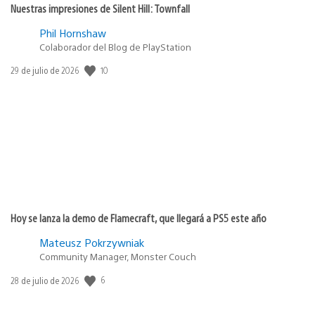
Nuestras impresiones de Silent Hill: Townfall
Phil Hornshaw
Colaborador del Blog de PlayStation
10
Fecha
29 de julio de 2026
de
publicación:
Hoy se lanza la demo de Flamecraft, que llegará a PS5 este año
Mateusz Pokrzywniak
Community Manager, Monster Couch
6
Fecha
28 de julio de 2026
de
publicación: