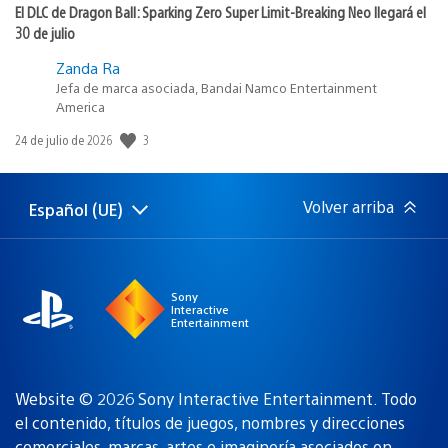
El DLC de Dragon Ball: Sparking Zero Super Limit-Breaking Neo llegará el
30 de julio
Zanda Ra
Jefa de marca asociada, Bandai Namco Entertainment
America
3
Fecha
24 de julio de 2026
de
publicación:
Volver arriba
Español (UE)
Selecciona
Región
una
actual:
región
Sony
Interactive
Entertainment
Website © 2026 Sony Interactive Entertainment. Todo
el contenido, títulos de juegos, nombres y direcciones
comerciales, marcas, artes e imaginería asociados
on