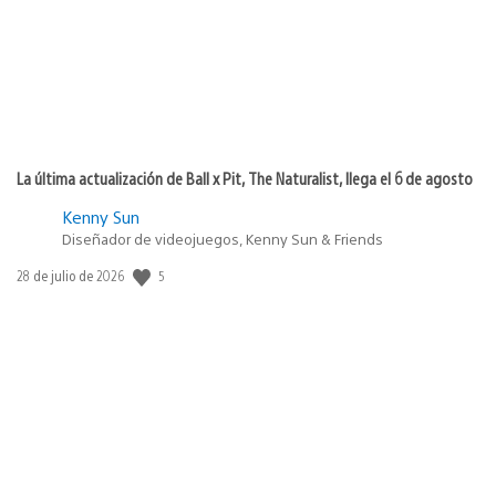
La última actualización de Ball x Pit, The Naturalist, llega el 6 de agosto
Kenny Sun
Diseñador de videojuegos, Kenny Sun & Friends
5
Fecha
28 de julio de 2026
de
publicación: