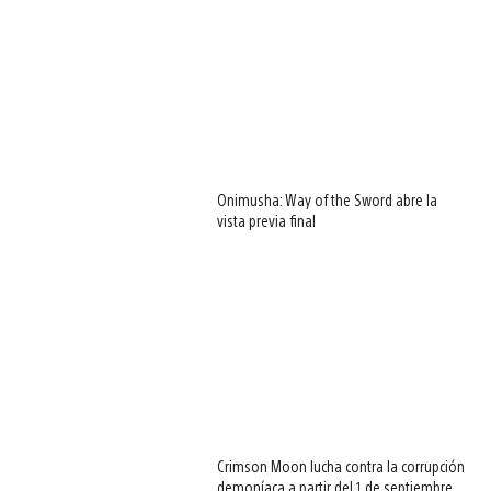
Onimusha: Way of the Sword abre la
vista previa final
Crimson Moon lucha contra la corrupción
demoníaca a partir del 1 de septiembre