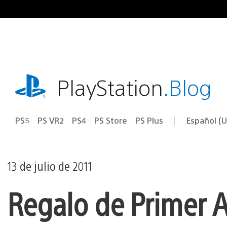
Ir
al
contenido
playstation.com
PlayStation
.Blog
PS5
PS VR2
PS4
PS Store
PS Plus
Español (U
Seleccion
Región
una
actual:
región
13 de julio de 2011
Regalo de Primer A