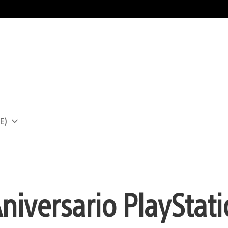
E)
a
niversario PlayStati