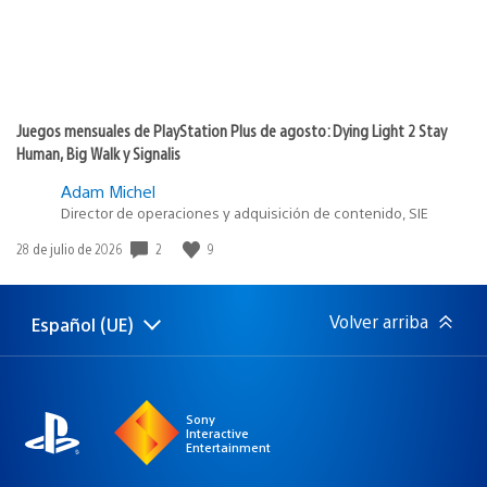
Juegos mensuales de PlayStation Plus de agosto: Dying Light 2 Stay
Human, Big Walk y Signalis
Adam Michel
Director de operaciones y adquisición de contenido, SIE
2
9
Fecha
28 de julio de 2026
de
publicación:
Volver arriba
Español (UE)
Selecciona
Región
una
actual:
región
Sony
Interactive
Entertainment