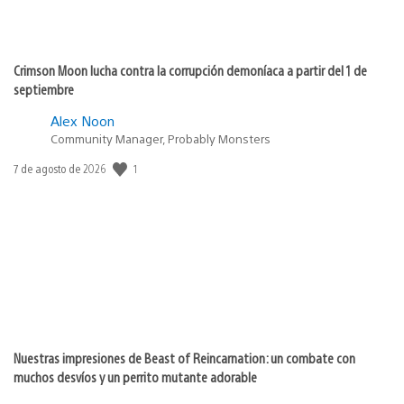
Crimson Moon lucha contra la corrupción demoníaca a partir del 1 de
septiembre
Alex Noon
Community Manager, Probably Monsters
1
Fecha
7 de agosto de 2026
de
publicación:
Nuestras impresiones de Beast of Reincarnation: un combate con
muchos desvíos y un perrito mutante adorable