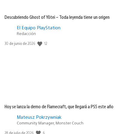
Descubriendo Ghost of Yōtei – Toda leyenda tiene un origen
El Equipo PlayStation
Redacción
12
Fecha
30 de junio de 2026
de
publicación:
Hoy se lanza la demo de Flamecraft, que llegará a PS5 este año
Mateusz Pokrzywniak
Community Manager, Monster Couch
6
Fecha
28 de julio de 2026