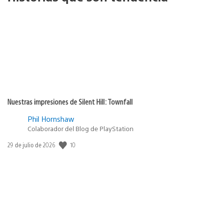
Nuestras impresiones de Silent Hill: Townfall
Phil Hornshaw
Colaborador del Blog de PlayStation
10
Fecha
29 de julio de 2026
de
publicación: