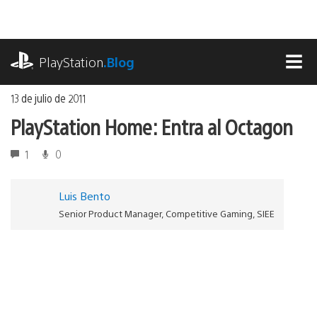
Ir
al
contenido
playstation.com
PlayStation
.Blog
MEN
13 de julio de 2011
PlayStation Home: Entra al Octagon
1
0
Luis Bento
Senior Product Manager, Competitive Gaming, SIEE