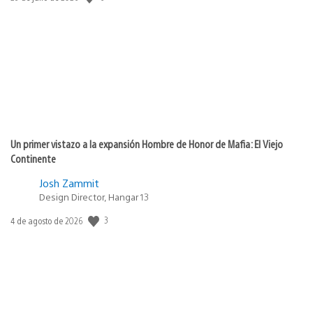
de
publicación:
Un primer vistazo a la expansión Hombre de Honor de Mafia: El Viejo
Continente
Josh Zammit
Design Director, Hangar 13
3
Fecha
4 de agosto de 2026
de
publicación: