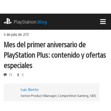
Ir
al
contenido
playstation.com
PlayStation
.Blog
MEN
6 de julio de 2011
Mes del primer aniversario de
PlayStation Plus: contenido y ofertas
especiales
73
0
Luis Bento
Senior Product Manager, Competitive Gaming, SIEE