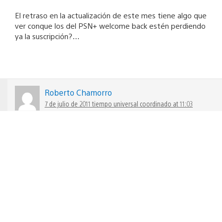
El retraso en la actualización de este mes tiene algo que
ver conque los del PSN+ welcome back estén perdiendo
ya la suscripción?…
Roberto Chamorro
7 de julio de 2011 tiempo universal coordinado at 11:03
No
jquijada
6 de julio de 2011 tiempo universal coordinado at 19:02