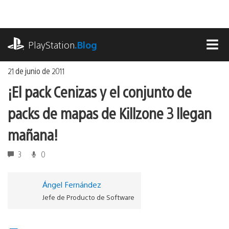
Ir
al
contenido
playstation.com
PlayStation
.Blog
MEN
21 de junio de 2011
¡El pack Cenizas y el conjunto de
packs de mapas de Killzone 3 llegan
mañana!
3
0
Ángel Fernández
Jefe de Producto de Software