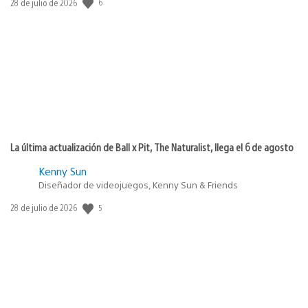
6
Fecha
28 de julio de 2026
de
publicación:
La última actualización de Ball x Pit, The Naturalist, llega el 6 de agosto
Kenny Sun
Diseñador de videojuegos, Kenny Sun & Friends
5
Fecha
28 de julio de 2026
de
publicación: