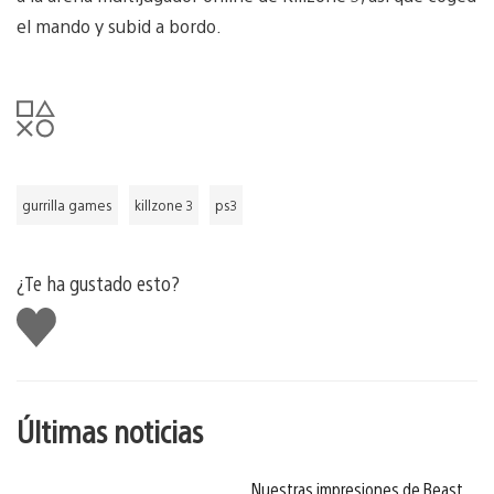
el mando y subid a bordo.
gurrilla games
killzone 3
ps3
¿Te ha gustado esto?
Me
gusta
esto
Últimas noticias
Nuestras impresiones de Beast