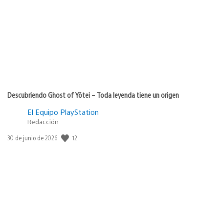
Descubriendo Ghost of Yōtei – Toda leyenda tiene un origen
El Equipo PlayStation
Redacción
12
Fecha
30 de junio de 2026
de
publicación: