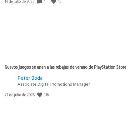
1
13
Fecha
14 de julio de 2026
de
publicación:
Nuevos juegos se unen a las rebajas de verano de PlayStation Store
Peter Boda
Associate Digital Promotions Manager
116
Fecha
27 de julio de 2026
de
publicación: