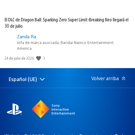
El DLC de Dragon Ball: Sparking Zero Super Limit-Breaking Neo llegará el
30 de julio
Zanda Ra
Jefa de marca asociada, Bandai Namco Entertainment
America
3
Fecha
24 de julio de 2026
de
publicación:
Volver arriba
Español (UE)
Selecciona
Región
una
actual:
región
Sony
Interactive
Entertainment