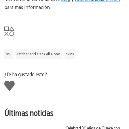
para más información.
ps3
ratchet and clank all 4 one
skins
¿Te ha gustado esto?
Me
gusta
esto
Últimas noticias
Celebrad 30 años de Quake con