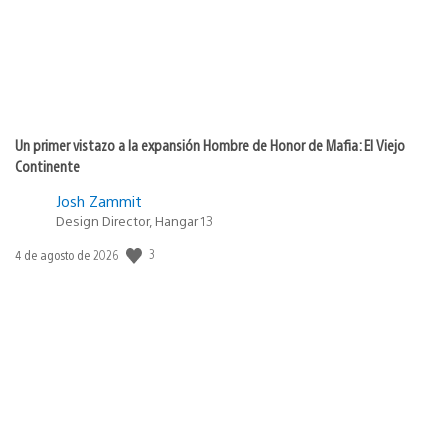
Un primer vistazo a la expansión Hombre de Honor de Mafia: El Viejo
Continente
Josh Zammit
Design Director, Hangar 13
3
Fecha
4 de agosto de 2026
de
publicación: