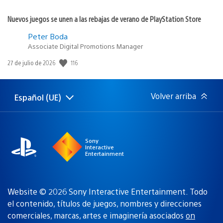
Nuevos juegos se unen a las rebajas de verano de PlayStation Store
Peter Boda
Associate Digital Promotions Manager
116
Fecha
27 de julio de 2026
de
publicación:
Volver arriba
Español (UE)
Selecciona
Región
una
actual:
región
Sony
Interactive
Entertainment
Website © 2026 Sony Interactive Entertainment. Todo
el contenido, títulos de juegos, nombres y direcciones
comerciales, marcas, artes e imaginería asociados
on