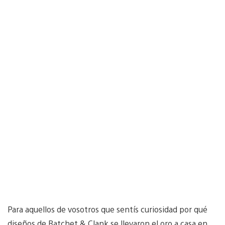
Para aquellos de vosotros que sentís curiosidad por qué
diseños de Ratchet & Clank se llevaron el oro a casa en