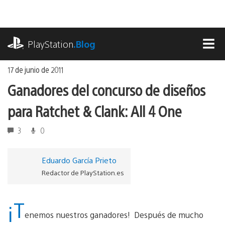
Ir
al
contenido
playstation.com
PlayStation
.Blog
MEN
17 de junio de 2011
Ganadores del concurso de diseños
para Ratchet & Clank: All 4 One
3
0
Eduardo García Prieto
Redactor de PlayStation.es
¡T
enemos nuestros ganadores! Después de mucho