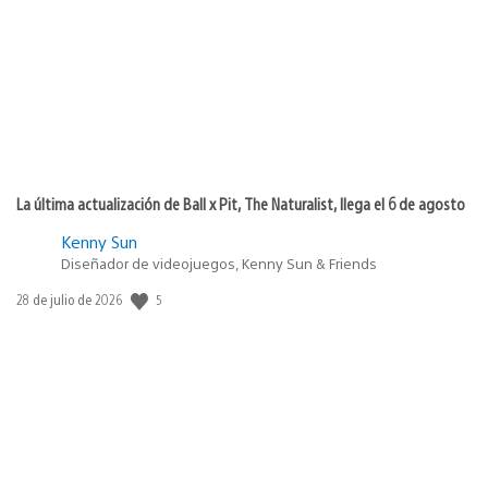
publicación:
La última actualización de Ball x Pit, The Naturalist, llega el 6 de agosto
Kenny Sun
Diseñador de videojuegos, Kenny Sun & Friends
5
Fecha
28 de julio de 2026
de
publicación: