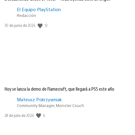
El Equipo PlayStation
Redacción
12
Fecha
30 de junio de 2026
de
publicación:
Hoy se lanza la demo de Flamecraft, que llegará a PS5 este año
Mateusz Pokrzywniak
Community Manager, Monster Couch
6
Fecha
28 de julio de 2026
de
publicación: