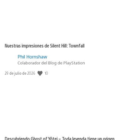
Nuestras impresiones de Silent Hill: Townfall
Phil Hornshaw
Colaborador del Blog de PlayStation
10
Fecha
29 de julio de 2026
de
publicación:
Descubriendo Ghost of Yōtei – Toda leyenda tiene un origen