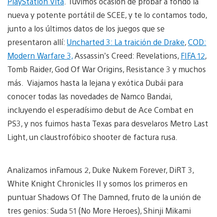
PlayStation Vita
. Tuvimos ocasión de probar a fondo la
nueva y potente portátil de SCEE, y te lo contamos todo,
junto a los últimos datos de los juegos que se
presentaron allí:
Uncharted 3: La traición de Drake
,
COD:
Modern Warfare 3,
Assassin’s Creed: Revelations,
FIFA 12
,
Tomb Raider, God Of War Origins, Resistance 3 y muchos
más. Viajamos hasta la lejana y exótica Dubái para
conocer todas las novedades de Namco Bandai,
incluyendo el esperadísimo debut de Ace Combat en
PS3, y nos fuimos hasta Texas para desvelaros Metro Last
Light, un claustrofóbico shooter de factura rusa.
Analizamos inFamous 2, Duke Nukem Forever, DiRT 3,
White Knight Chronicles II y somos los primeros en
puntuar Shadows Of The Damned, fruto de la unión de
tres genios: Suda 51 (No More Heroes), Shinji Mikami