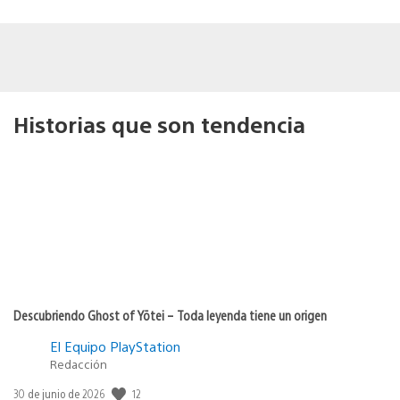
Historias que son tendencia
Descubriendo Ghost of Yōtei – Toda leyenda tiene un origen
El Equipo PlayStation
Redacción
12
Fecha
30 de junio de 2026