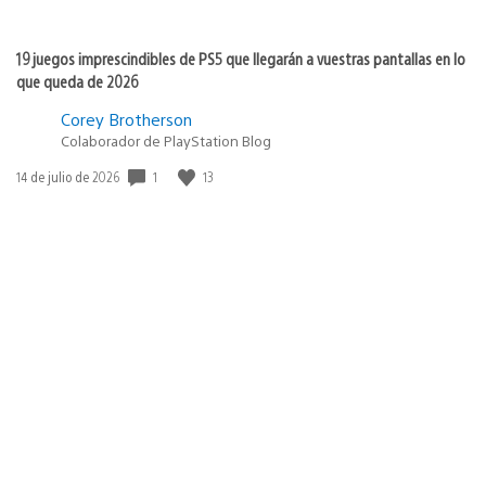
19 juegos imprescindibles de PS5 que llegarán a vuestras pantallas en lo
que queda de 2026
Corey Brotherson
Colaborador de PlayStation Blog
1
13
Fecha
14 de julio de 2026
de
publicación:
Nuevos juegos se unen a las rebajas de verano de PlayStation Store
Peter Boda
Associate Digital Promotions Manager