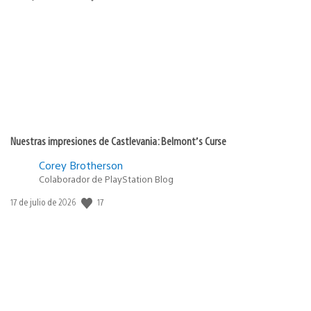
de
publicación:
Nuestras impresiones de Castlevania: Belmont’s Curse
Corey Brotherson
Colaborador de PlayStation Blog
17
Fecha
17 de julio de 2026
de
publicación: