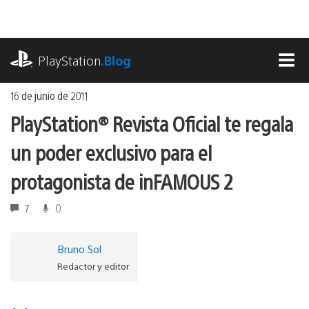
Ir
al
contenido
playstation.com
PlayStation
.Blog
MEN
16 de junio de 2011
PlayStation® Revista Oficial te regala
un poder exclusivo para el
protagonista de inFAMOUS 2
7
0
Bruno Sol
Redactor y editor