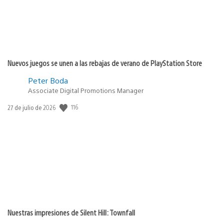
Nuevos juegos se unen a las rebajas de verano de PlayStation Store
Peter Boda
Associate Digital Promotions Manager
116
Fecha
27 de julio de 2026
de
publicación:
Nuestras impresiones de Silent Hill: Townfall