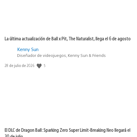
La última actualización de Ball x Pit, The Naturalist, llega el 6 de agosto
Kenny Sun
Diseñador de videojuegos, Kenny Sun & Friends
5
Fecha
28 de julio de 2026
de
publicación:
El DLC de Dragon Ball: Sparking Zero Super Limit-Breaking Neo llegará el
30 de julio