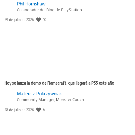
Phil Hornshaw
Colaborador del Blog de PlayStation
10
Fecha
29 de julio de 2026
de
publicación:
Hoy se lanza la demo de Flamecraft, que llegará a PS5 este año
Mateusz Pokrzywniak
Community Manager, Monster Couch
6
Fecha
28 de julio de 2026
de
publicación: