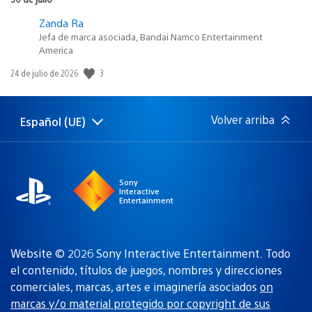
Zanda Ra
Jefa de marca asociada, Bandai Namco Entertainment
America
3
Fecha
24 de julio de 2026
de
publicación:
Volver arriba
Español (UE)
Selecciona
Región
una
actual:
región
Sony
Interactive
Entertainment
Website © 2026 Sony Interactive Entertainment. Todo
el contenido, títulos de juegos, nombres y direcciones
comerciales, marcas, artes e imaginería asociados
on
marcas y/o material protegido por copyright de sus