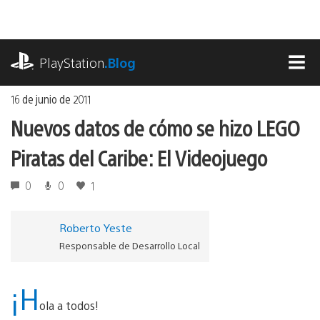
Ir
al
contenido
playstation.com
PlayStation
.Blog
MEN
16 de junio de 2011
Nuevos datos de cómo se hizo LEGO
Piratas del Caribe: El Videojuego
0
0
1
Roberto Yeste
Responsable de Desarrollo Local
¡H
ola a todos!