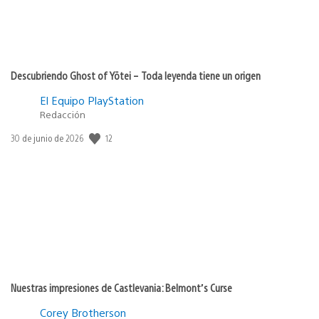
Descubriendo Ghost of Yōtei – Toda leyenda tiene un origen
El Equipo PlayStation
Redacción
12
Fecha
30 de junio de 2026
de
publicación:
Nuestras impresiones de Castlevania: Belmont’s Curse
Corey Brotherson