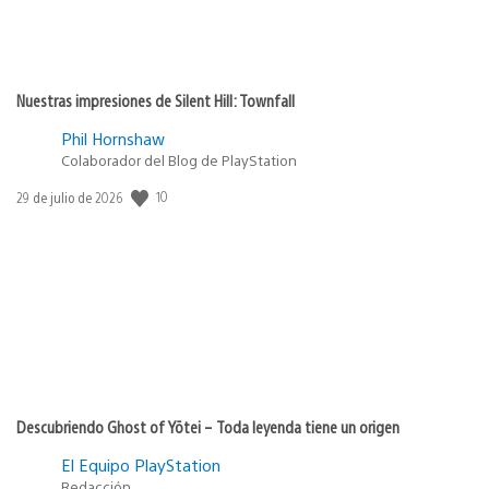
Nuestras impresiones de Silent Hill: Townfall
Phil Hornshaw
Colaborador del Blog de PlayStation
10
Fecha
29 de julio de 2026
de
publicación:
Descubriendo Ghost of Yōtei – Toda leyenda tiene un origen
El Equipo PlayStation
Redacción