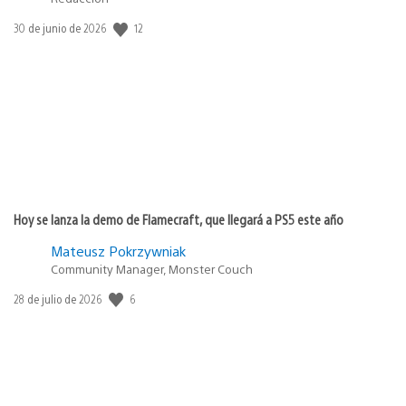
12
Fecha
30 de junio de 2026
de
publicación:
Hoy se lanza la demo de Flamecraft, que llegará a PS5 este año
Mateusz Pokrzywniak
Community Manager, Monster Couch
6
Fecha
28 de julio de 2026
de
publicación: