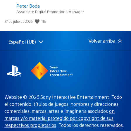
Peter Boda
Associate Digital Promotions Manager
116
Fecha
27 de julio de 2026
de
publicación:
Volver arriba
Español (UE)
Selecciona
Región
una
actual:
región
Sony
Interactive
Entertainment
Website © 2026 Sony Interactive Entertainment. Todo
el contenido, títulos de juegos, nombres y direcciones
comerciales, marcas, artes e imaginería asociados
on
marcas y/o material protegido por copyright de sus
respectivos propietarios
. Todos los derechos reservados.