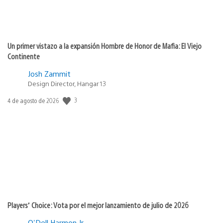
Un primer vistazo a la expansión Hombre de Honor de Mafia: El Viejo
Continente
Josh Zammit
Design Director, Hangar 13
3
Fecha
4 de agosto de 2026
de
publicación:
Players’ Choice: Vota por el mejor lanzamiento de julio de 2026
O'Dell Harmon Jr.