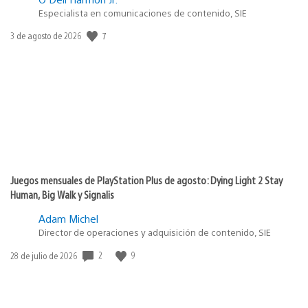
Especialista en comunicaciones de contenido, SIE
7
Fecha
3 de agosto de 2026
de
publicación:
Juegos mensuales de PlayStation Plus de agosto: Dying Light 2 Stay
Human, Big Walk y Signalis
Adam Michel
Director de operaciones y adquisición de contenido, SIE
2
9
Fecha
28 de julio de 2026
de
publicación: