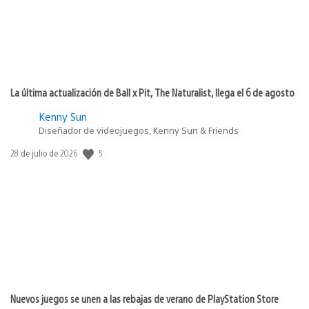
La última actualización de Ball x Pit, The Naturalist, llega el 6 de agosto
Kenny Sun
Diseñador de videojuegos, Kenny Sun & Friends
5
Fecha
28 de julio de 2026
de
publicación:
Nuevos juegos se unen a las rebajas de verano de PlayStation Store