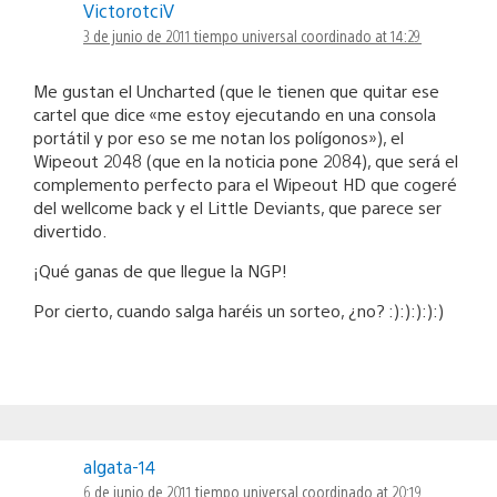
VictorotciV
3 de junio de 2011 tiempo universal coordinado at 14:29
Me gustan el Uncharted (que le tienen que quitar ese
cartel que dice «me estoy ejecutando en una consola
portátil y por eso se me notan los polígonos»), el
Wipeout 2048 (que en la noticia pone 2084), que será el
complemento perfecto para el Wipeout HD que cogeré
del wellcome back y el Little Deviants, que parece ser
divertido.
¡Qué ganas de que llegue la NGP!
Por cierto, cuando salga haréis un sorteo, ¿no? :):):):):)
algata-14
6 de junio de 2011 tiempo universal coordinado at 20:19