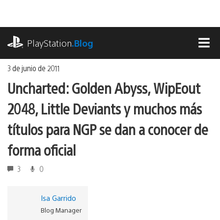
Ir
al
contenido
playstation.com
PlayStation
.Blog
MEN
3 de junio de 2011
Uncharted: Golden Abyss, WipEout
2048, Little Deviants y muchos más
títulos para NGP se dan a conocer de
forma oficial
3
0
Isa Garrido
Blog Manager