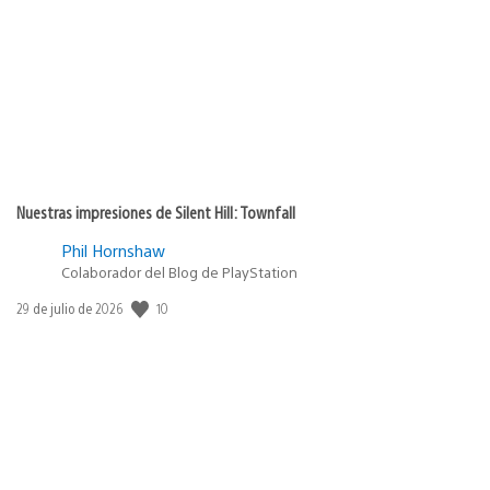
Nuestras impresiones de Silent Hill: Townfall
Phil Hornshaw
Colaborador del Blog de PlayStation
10
Fecha
29 de julio de 2026
de
publicación: