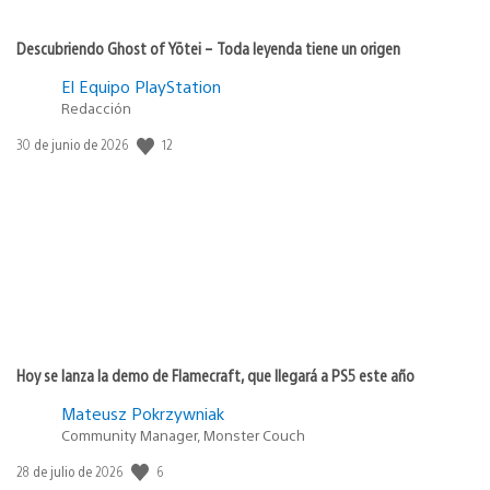
Descubriendo Ghost of Yōtei – Toda leyenda tiene un origen
El Equipo PlayStation
Redacción
12
Fecha
30 de junio de 2026
de
publicación:
Hoy se lanza la demo de Flamecraft, que llegará a PS5 este año
Mateusz Pokrzywniak
Community Manager, Monster Couch
6
Fecha
28 de julio de 2026