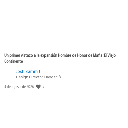
de
publicación:
Un primer vistazo a la expansión Hombre de Honor de Mafia: El Viejo
Continente
Josh Zammit
Design Director, Hangar 13
3
Fecha
4 de agosto de 2026
de
publicación: