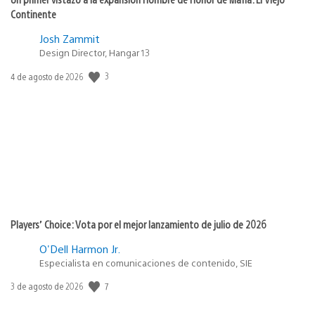
Continente
Josh Zammit
Design Director, Hangar 13
3
Fecha
4 de agosto de 2026
de
publicación:
Players’ Choice: Vota por el mejor lanzamiento de julio de 2026
O'Dell Harmon Jr.
Especialista en comunicaciones de contenido, SIE
7
Fecha
3 de agosto de 2026
de
publicación: