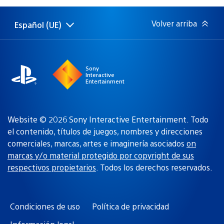
publicación:
Volver arriba
Español (UE)
Selecciona
Región
una
actual:
región
Sony
Interactive
Entertainment
Website © 2026 Sony Interactive Entertainment. Todo
el contenido, títulos de juegos, nombres y direcciones
comerciales, marcas, artes e imaginería asociados
on
marcas y/o material protegido por copyright de sus
respectivos propietarios
. Todos los derechos reservados.
Condiciones de uso
Política de privacidad