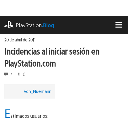
Ir
al
contenido
playstation.com
PlayStation
.Blog
MEN
20 de abril de 2011
Incidencias al iniciar sesión en
PlayStation.com
7
0
Von_Nuemann
E
stimados usuarios: