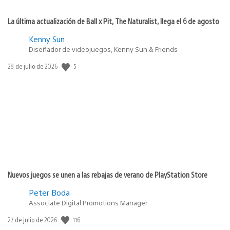
La última actualización de Ball x Pit, The Naturalist, llega el 6 de agosto
Kenny Sun
Diseñador de videojuegos, Kenny Sun & Friends
5
Fecha
28 de julio de 2026
de
publicación:
Nuevos juegos se unen a las rebajas de verano de PlayStation Store
Peter Boda
Associate Digital Promotions Manager
116
Fecha
27 de julio de 2026
de