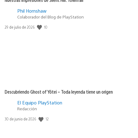
Phil Hornshaw
Colaborador del Blog de PlayStation
10
Fecha
29 de julio de 2026
de
publicación:
Descubriendo Ghost of Yōtei – Toda leyenda tiene un origen
El Equipo PlayStation
Redacción
12
Fecha
30 de junio de 2026
de
publicación: