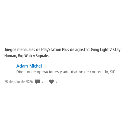
Juegos mensuales de PlayStation Plus de agosto: Dying Light 2 Stay
Human, Big Walk y Signalis
Adam Michel
Director de operaciones y adquisición de contenido, SIE
2
9
Fecha
28 de julio de 2026
de
publicación: