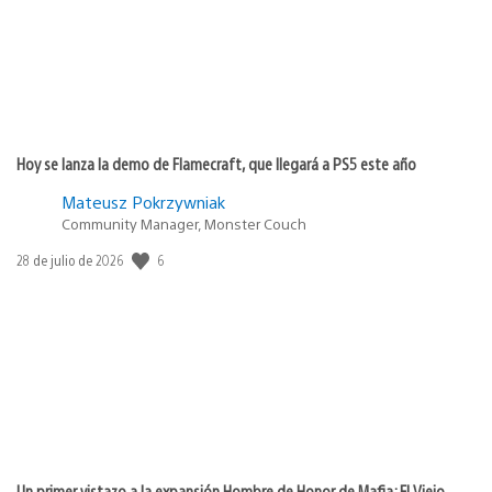
Hoy se lanza la demo de Flamecraft, que llegará a PS5 este año
Mateusz Pokrzywniak
Community Manager, Monster Couch
6
Fecha
28 de julio de 2026
de
publicación:
Un primer vistazo a la expansión Hombre de Honor de Mafia: El Viejo