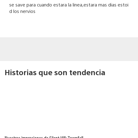
se save para cuando estara la linea,estara mas dias estoi
d los nervios
Historias que son tendencia
Nuestras impresiones de Silent Hill: Townfall