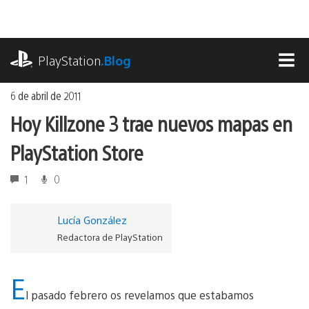
Ir
al
contenido
playstation.com
PlayStation
.Blog
MEN
6 de abril de 2011
Hoy Killzone 3 trae nuevos mapas en
PlayStation Store
1
0
Lucía González
Redactora de PlayStation
E
l pasado febrero os revelamos que estabamos