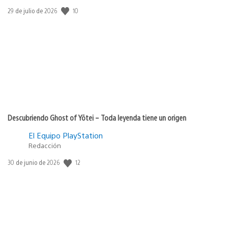
10
Fecha
29 de julio de 2026
de
publicación:
Descubriendo Ghost of Yōtei – Toda leyenda tiene un origen
El Equipo PlayStation
Redacción
12
Fecha
30 de junio de 2026
de
publicación: