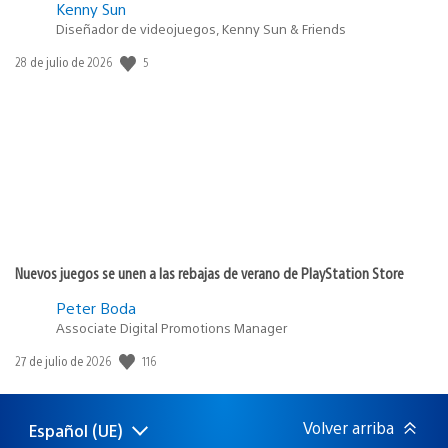
Kenny Sun
Diseñador de videojuegos, Kenny Sun & Friends
5
Fecha
28 de julio de 2026
de
publicación:
Nuevos juegos se unen a las rebajas de verano de PlayStation Store
Peter Boda
Associate Digital Promotions Manager
116
Fecha
27 de julio de 2026
de
publicación:
Volver arriba
Español (UE)
Selecciona
Región