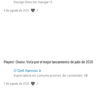
Design Director, Hangar 13
3
Fecha
4 de agosto de 2026
de
publicación:
Players’ Choice: Vota por el mejor lanzamiento de julio de 2026
O'Dell Harmon Jr.
Especialista en comunicaciones de contenido, SIE
7
Fecha
3 de agosto de 2026
de
publicación: