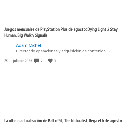
Juegos mensuales de PlayStation Plus de agosto: Dying Light 2 Stay
Human, Big Walk y Signalis
Adam Michel
Director de operaciones y adquisición de contenido, SIE
2
9
Fecha
28 de julio de 2026
de
publicación:
La última actualización de Ball x Pit, The Naturalist, llega el 6 de agosto