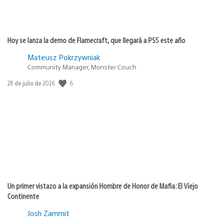
Hoy se lanza la demo de Flamecraft, que llegará a PS5 este año
Mateusz Pokrzywniak
Community Manager, Monster Couch
6
Fecha
28 de julio de 2026
de
publicación:
Un primer vistazo a la expansión Hombre de Honor de Mafia: El Viejo
Continente
Josh Zammit