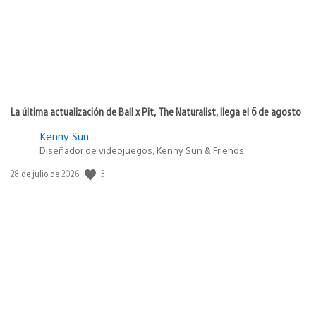
La última actualización de Ball x Pit, The Naturalist, llega el 6 de agosto
Kenny Sun
Diseñador de videojuegos, Kenny Sun & Friends
3
Fecha
28 de julio de 2026
de
publicación: