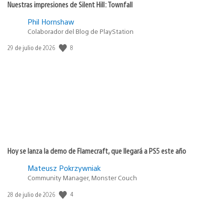
Nuestras impresiones de Silent Hill: Townfall
Phil Hornshaw
Colaborador del Blog de PlayStation
8
Fecha
29 de julio de 2026
de
publicación:
Hoy se lanza la demo de Flamecraft, que llegará a PS5 este año
Mateusz Pokrzywniak
Community Manager, Monster Couch
4
Fecha
28 de julio de 2026
de
publicación: