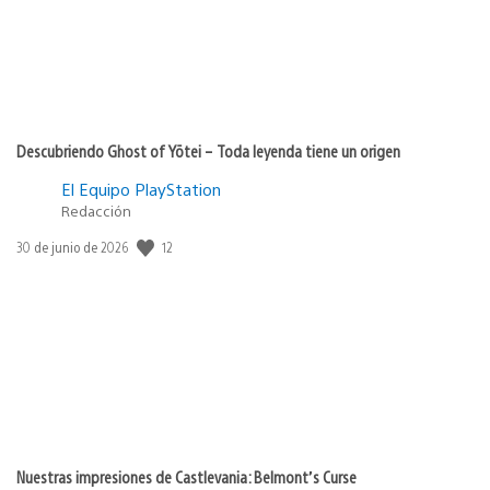
Descubriendo Ghost of Yōtei – Toda leyenda tiene un origen
El Equipo PlayStation
Redacción
12
Fecha
30 de junio de 2026
de
publicación:
Nuestras impresiones de Castlevania: Belmont’s Curse