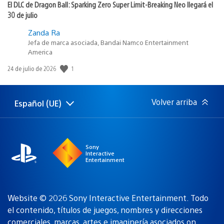
El DLC de Dragon Ball: Sparking Zero Super Limit-Breaking Neo llegará el
30 de julio
Zanda Ra
Jefa de marca asociada, Bandai Namco Entertainment
America
1
Fecha
24 de julio de 2026
de
publicación:
Volver arriba
Español (UE)
Selecciona
Región
una
actual:
región
Sony
Interactive
Entertainment
Website © 2026 Sony Interactive Entertainment. Todo
el contenido, títulos de juegos, nombres y direcciones
comerciales, marcas, artes e imaginería asociados
on