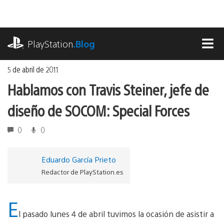
Ir
al
contenido
playstation.com
PlayStation
.Blog
MEN
5 de abril de 2011
Hablamos con Travis Steiner, jefe de
diseño de SOCOM: Special Forces
0
0
Eduardo García Prieto
Redactor de PlayStation.es
E
l pasado lunes 4 de abril tuvimos la ocasión de asistir a