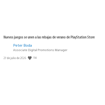
Nuevos juegos se unen a las rebajas de verano de PlayStation Store
Peter Boda
Associate Digital Promotions Manager
114
Fecha
27 de julio de 2026
de
publicación: