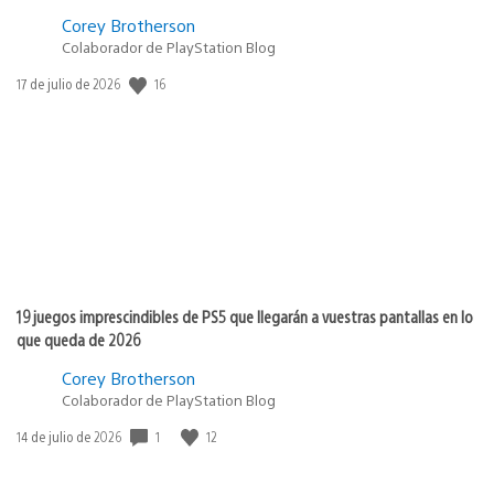
Corey Brotherson
Colaborador de PlayStation Blog
16
Fecha
17 de julio de 2026
de
publicación:
19 juegos imprescindibles de PS5 que llegarán a vuestras pantallas en lo
que queda de 2026
Corey Brotherson
Colaborador de PlayStation Blog
1
12
Fecha
14 de julio de 2026
de
publicación: