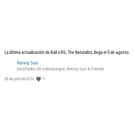
La última actualización de Ball x Pit, The Naturalist, llega el 6 de agosto
Kenny Sun
Diseñador de videojuegos, Kenny Sun & Friends
5
Fecha
28 de julio de 2026
de
publicación: