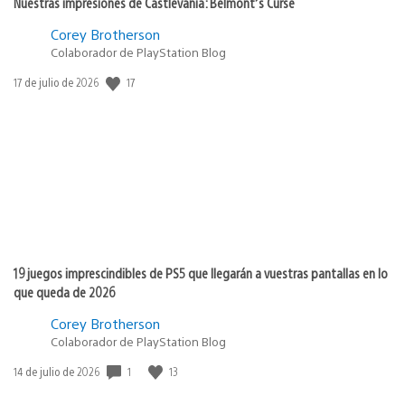
Nuestras impresiones de Castlevania: Belmont’s Curse
Corey Brotherson
Colaborador de PlayStation Blog
17
Fecha
17 de julio de 2026
de
publicación:
19 juegos imprescindibles de PS5 que llegarán a vuestras pantallas en lo
que queda de 2026
Corey Brotherson
Colaborador de PlayStation Blog
1
13
Fecha
14 de julio de 2026
de
publicación: