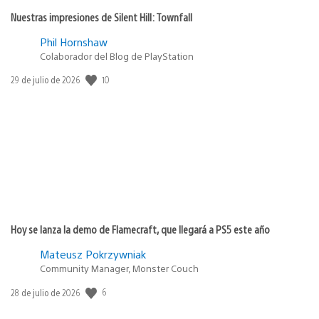
Nuestras impresiones de Silent Hill: Townfall
Phil Hornshaw
Colaborador del Blog de PlayStation
10
Fecha
29 de julio de 2026
de
publicación:
Hoy se lanza la demo de Flamecraft, que llegará a PS5 este año
Mateusz Pokrzywniak
Community Manager, Monster Couch
6
Fecha
28 de julio de 2026
de
publicación: