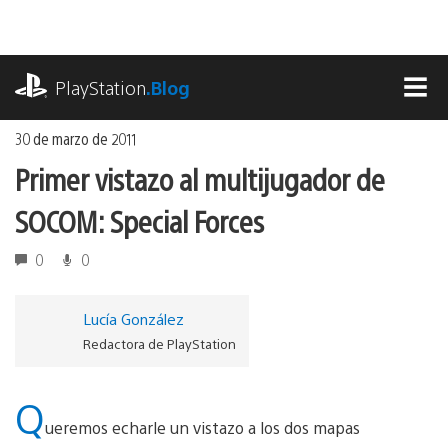
Ir
al
contenido
playstation.com
PlayStation
.Blog
MEN
30 de marzo de 2011
Primer vistazo al multijugador de
SOCOM: Special Forces
0
0
Lucía González
Redactora de PlayStation
Q
ueremos echarle un vistazo a los dos mapas