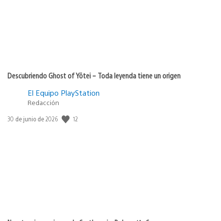
Descubriendo Ghost of Yōtei – Toda leyenda tiene un origen
El Equipo PlayStation
Redacción
12
Fecha
30 de junio de 2026
de
publicación: