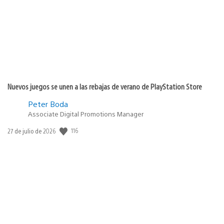
Nuevos juegos se unen a las rebajas de verano de PlayStation Store
Peter Boda
Associate Digital Promotions Manager
116
Fecha
27 de julio de 2026
de
publicación: