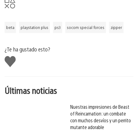
beta
playstation plus
ps3
socom special forces
zipper
¿Te ha gustado esto?
Me
gusta
esto
Últimas noticias
Nuestras impresiones de Beast
of Reincarnation: un combate
con muchos desvíos y un perrito
mutante adorable