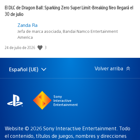
El DLC de Dragon Ball: Sparking Zero Super Limit-Breaking Neo llegará el
30 de julio
Zanda Ra
Jefa de marca asociada, Bandai Namco Entertainment
America
3
Fecha
24 de julio de 2026
de
publicación:
Volver arriba
Español (UE)
Selecciona
Región
una
actual:
región
Sony
Interactive
Entertainment
Website © 2026 Sony Interactive Entertainment. Todo
el contenido, títulos de juegos, nombres y direcciones