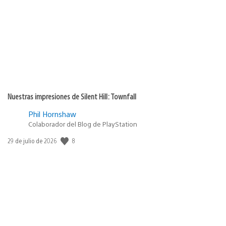
publicación:
Nuestras impresiones de Silent Hill: Townfall
Phil Hornshaw
Colaborador del Blog de PlayStation
8
Fecha
29 de julio de 2026
de
publicación: