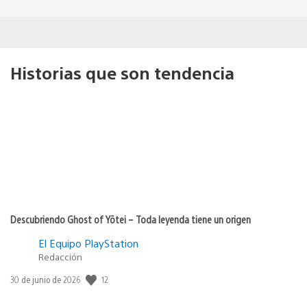
Historias que son tendencia
Descubriendo Ghost of Yōtei – Toda leyenda tiene un origen
El Equipo PlayStation
Redacción
12
Fecha
30 de junio de 2026
de
publicación: