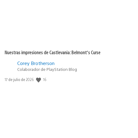
Nuestras impresiones de Castlevania: Belmont’s Curse
Corey Brotherson
Colaborador de PlayStation Blog
16
Fecha
17 de julio de 2026
de
publicación: