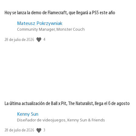
Hoy se lanza la demo de Flamecraft, que llegará a PS5 este año
Mateusz Pokrzywniak
Community Manager, Monster Couch
4
Fecha
28 de julio de 2026
de
publicación:
La última actualización de Ball x Pit, The Naturalist, llega el 6 de agosto
Kenny Sun
Diseñador de videojuegos, Kenny Sun & Friends
3
Fecha
28 de julio de 2026
de