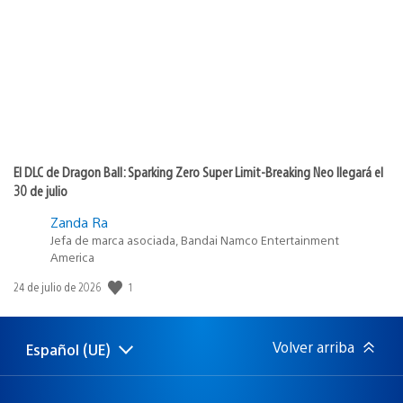
publicación:
El DLC de Dragon Ball: Sparking Zero Super Limit-Breaking Neo llegará el
30 de julio
Zanda Ra
Jefa de marca asociada, Bandai Namco Entertainment
America
1
Fecha
24 de julio de 2026
de
publicación:
Volver arriba
Español (UE)
Selecciona
Región
una
actual:
región