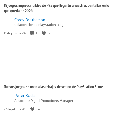
19 juegos imprescindibles de PS5 que llegarán a vuestras pantallas en lo
que queda de 2026
Corey Brotherson
Colaborador de PlayStation Blog
1
12
Fecha
14 de julio de 2026
de
publicación:
Nuevos juegos se unen a las rebajas de verano de PlayStation Store
Peter Boda
Associate Digital Promotions Manager
114
Fecha
27 de julio de 2026
de