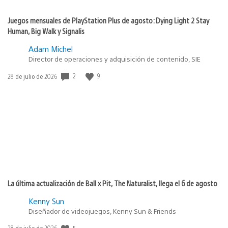
Juegos mensuales de PlayStation Plus de agosto: Dying Light 2 Stay
Human, Big Walk y Signalis
Adam Michel
Director de operaciones y adquisición de contenido, SIE
2
9
Fecha
28 de julio de 2026
de
publicación:
La última actualización de Ball x Pit, The Naturalist, llega el 6 de agosto
Kenny Sun
Diseñador de videojuegos, Kenny Sun & Friends
5
Fecha
28 de julio de 2026