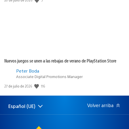
de
publicación:
Nuevos juegos se unen a las rebajas de verano de PlayStation Store
Peter Boda
Associate Digital Promotions Manager
116
Fecha
27 de julio de 2026
de
publicación:
Volver arriba
Español (UE)
Selecciona
Región
una
actual:
región