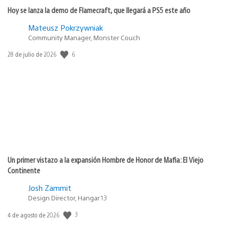
Hoy se lanza la demo de Flamecraft, que llegará a PS5 este año
Mateusz Pokrzywniak
Community Manager, Monster Couch
6
Fecha
28 de julio de 2026
de
publicación:
Un primer vistazo a la expansión Hombre de Honor de Mafia: El Viejo
Continente
Josh Zammit
Design Director, Hangar 13
3
Fecha
4 de agosto de 2026
de