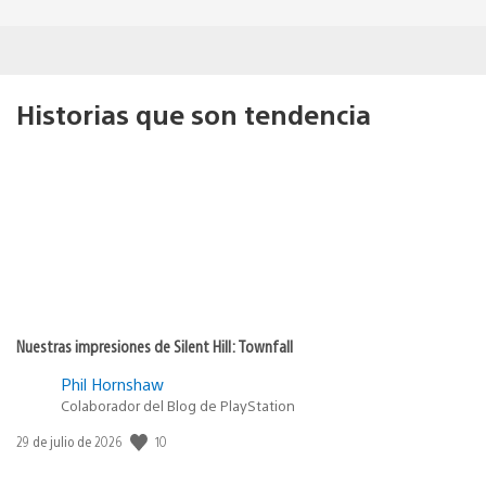
Historias que son tendencia
Nuestras impresiones de Silent Hill: Townfall
Phil Hornshaw
Colaborador del Blog de PlayStation
10
Fecha
29 de julio de 2026
de
publicación: