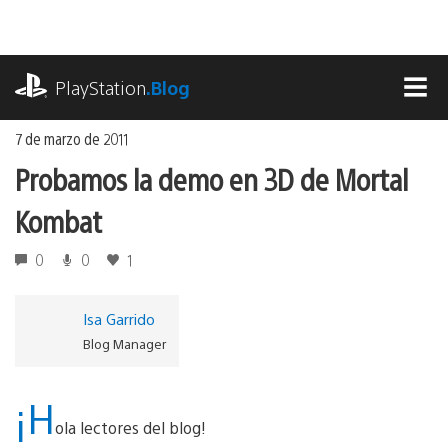
Ir
al
contenido
playstation.com
PlayStation
.Blog
MEN
7 de marzo de 2011
Probamos la demo en 3D de Mortal
Kombat
0
0
1
Isa Garrido
Blog Manager
¡H
ola lectores del blog!