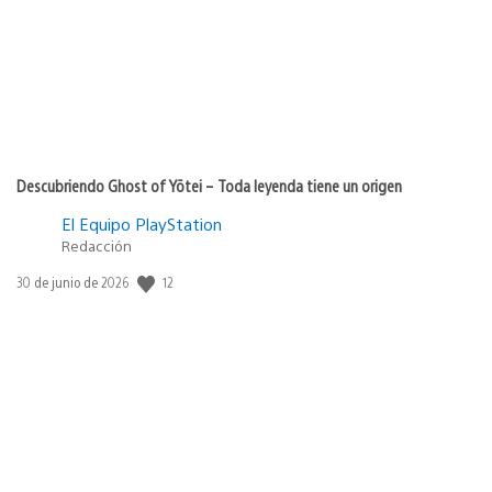
Descubriendo Ghost of Yōtei – Toda leyenda tiene un origen
El Equipo PlayStation
Redacción
12
Fecha
30 de junio de 2026
de
publicación: