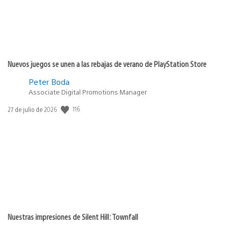
Nuevos juegos se unen a las rebajas de verano de PlayStation Store
Peter Boda
Associate Digital Promotions Manager
116
Fecha
27 de julio de 2026
de
publicación:
Nuestras impresiones de Silent Hill: Townfall