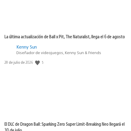
La última actualización de Ball x Pit, The Naturalist, llega el 6 de agosto
Kenny Sun
Diseñador de videojuegos, Kenny Sun & Friends
5
Fecha
28 de julio de 2026
de
publicación:
El DLC de Dragon Ball: Sparking Zero Super Limit-Breaking Neo llegará el
30 de julio