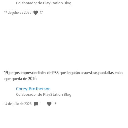
Colaborador de PlayStation Blog
17
Fecha
17 de julio de 2026
de
publicación:
19 juegos imprescindibles de PS5 que llegarán a vuestras pantallas en lo
que queda de 2026
Corey Brotherson
Colaborador de PlayStation Blog
1
13
Fecha
14 de julio de 2026
de
publicación: