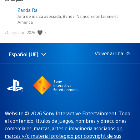
Zanda Ra
Jefa de marca asociada, Bandai Namco Entertainment
America
3
Fecha
24 de julio de 2026
de
publicación:
Volver arriba
Español (UE)
Selecciona
Región
una
actual:
región
Sony
Interactive
Entertainment
Website © 2026 Sony Interactive Entertainment. Todo
el contenido, títulos de juegos, nombres y direcciones
comerciales, marcas, artes e imaginería asociados
on
marcas y/o material protegido por copyright de sus