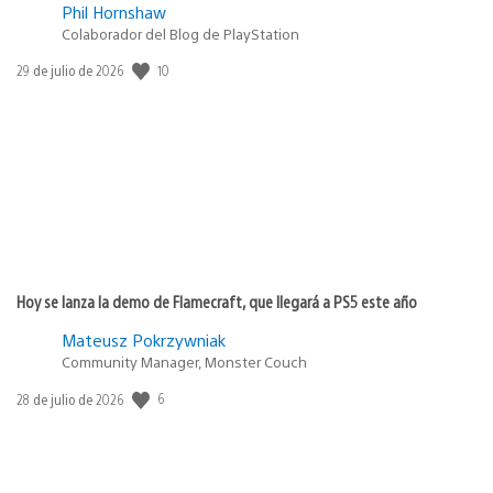
Phil Hornshaw
Colaborador del Blog de PlayStation
10
Fecha
29 de julio de 2026
de
publicación:
Hoy se lanza la demo de Flamecraft, que llegará a PS5 este año
Mateusz Pokrzywniak
Community Manager, Monster Couch
6
Fecha
28 de julio de 2026
de
publicación: