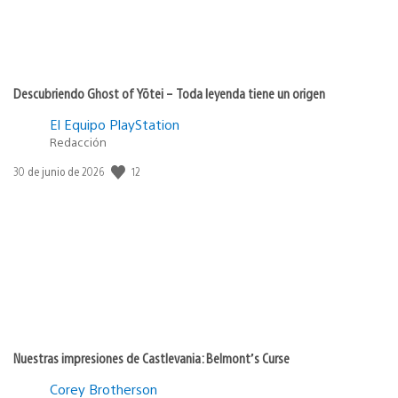
Descubriendo Ghost of Yōtei – Toda leyenda tiene un origen
El Equipo PlayStation
Redacción
12
Fecha
30 de junio de 2026
de
publicación:
Nuestras impresiones de Castlevania: Belmont’s Curse
Corey Brotherson