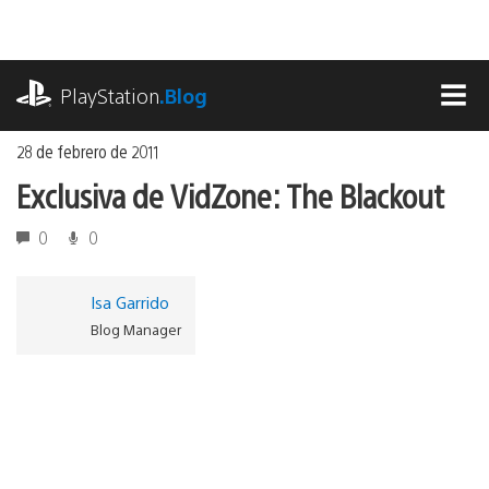
Ir
al
contenido
playstation.com
PlayStation
.Blog
MEN
28 de febrero de 2011
Exclusiva de VidZone: The Blackout
0
0
Isa Garrido
Blog Manager