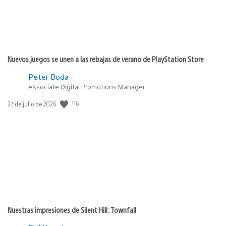
Nuevos juegos se unen a las rebajas de verano de PlayStation Store
Peter Boda
Associate Digital Promotions Manager
116
Fecha
27 de julio de 2026
de
publicación:
Nuestras impresiones de Silent Hill: Townfall