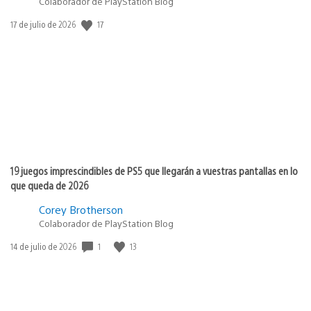
Colaborador de PlayStation Blog
17
Fecha
17 de julio de 2026
de
publicación:
19 juegos imprescindibles de PS5 que llegarán a vuestras pantallas en lo
que queda de 2026
Corey Brotherson
Colaborador de PlayStation Blog
1
13
Fecha
14 de julio de 2026
de
publicación: