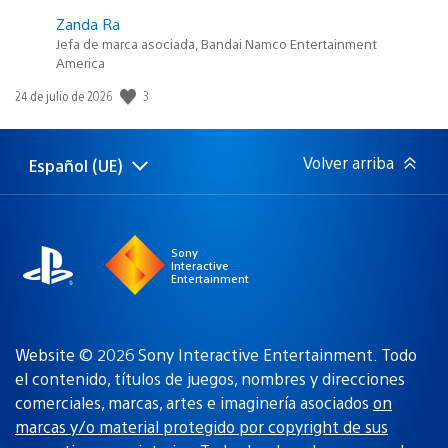
Zanda Ra
Jefa de marca asociada, Bandai Namco Entertainment
America
3
Fecha
24 de julio de 2026
de
publicación:
Volver arriba
Español (UE)
Selecciona
Región
una
actual:
región
Sony
Interactive
Entertainment
Website © 2026 Sony Interactive Entertainment. Todo
el contenido, títulos de juegos, nombres y direcciones
comerciales, marcas, artes e imaginería asociados
on
marcas y/o material protegido por copyright de sus