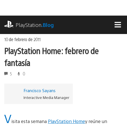
Ir
al
contenido
playstation.com
PlayStation
.Blog
MEN
10 de febrero de 2011
PlayStation Home: febrero de
fantasía
5
0
Francisco Sayans
Interactive Media Manager
V
isita esta semana
PlayStation Home
y reúne un