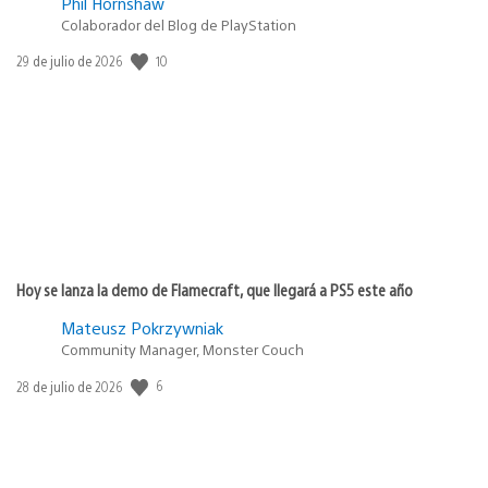
Phil Hornshaw
Colaborador del Blog de PlayStation
10
Fecha
29 de julio de 2026
de
publicación:
Hoy se lanza la demo de Flamecraft, que llegará a PS5 este año
Mateusz Pokrzywniak
Community Manager, Monster Couch
6
Fecha
28 de julio de 2026
de
publicación: