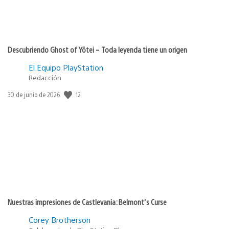
Descubriendo Ghost of Yōtei – Toda leyenda tiene un origen
El Equipo PlayStation
Redacción
12
Fecha
30 de junio de 2026
de
publicación:
Nuestras impresiones de Castlevania: Belmont’s Curse
Corey Brotherson