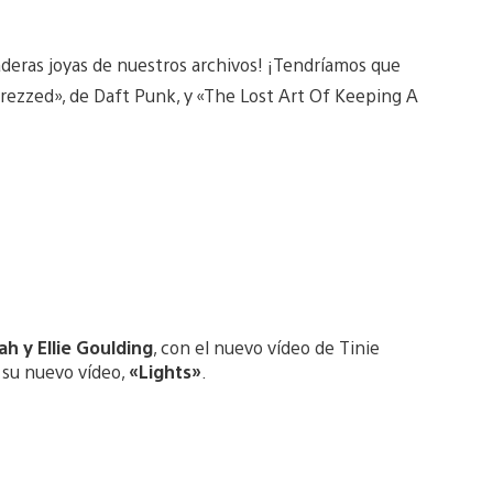
eras joyas de nuestros archivos! ¡Tendríamos que
erezzed», de Daft Punk, y «The Lost Art Of Keeping A
h y Ellie Goulding
, con el nuevo vídeo de Tinie
y su nuevo vídeo,
«Lights»
.