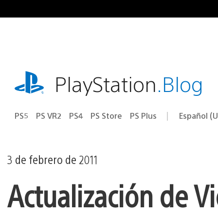
Ir
al
contenido
playstation.com
PlayStation
.Blog
PS5
PS VR2
PS4
PS Store
PS Plus
Español (U
Seleccion
Región
una
actual:
región
3 de febrero de 2011
Actualización de V