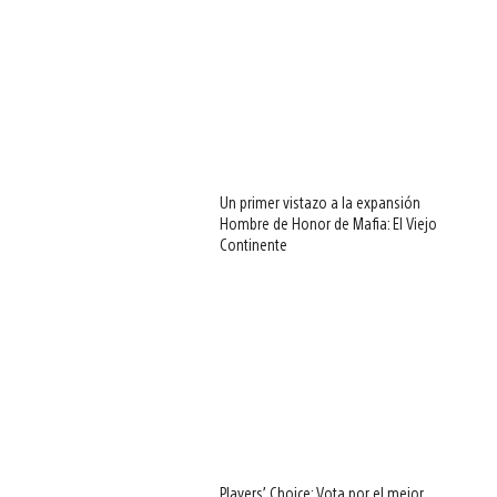
Un primer vistazo a la expansión
Hombre de Honor de Mafia: El Viejo
Continente
Players’ Choice: Vota por el mejor