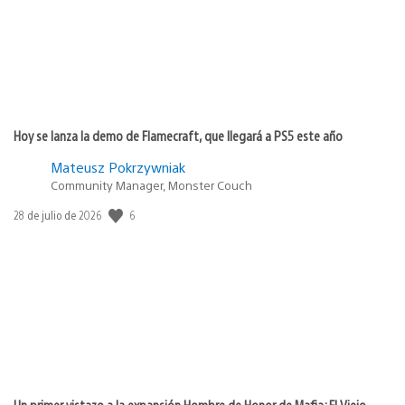
Hoy se lanza la demo de Flamecraft, que llegará a PS5 este año
Mateusz Pokrzywniak
Community Manager, Monster Couch
6
Fecha
28 de julio de 2026
de
publicación:
Un primer vistazo a la expansión Hombre de Honor de Mafia: El Viejo