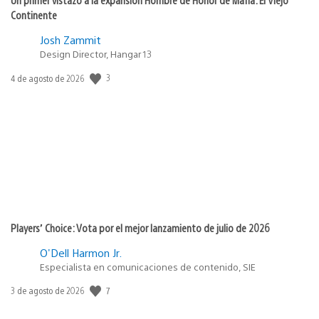
Continente
Josh Zammit
Design Director, Hangar 13
3
Fecha
4 de agosto de 2026
de
publicación:
Players’ Choice: Vota por el mejor lanzamiento de julio de 2026
O'Dell Harmon Jr.
Especialista en comunicaciones de contenido, SIE
7
Fecha
3 de agosto de 2026
de
publicación: