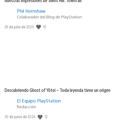
Nuestras impresiones de Silent Hill: Townfall
Phil Hornshaw
Colaborador del Blog de PlayStation
10
Fecha
29 de julio de 2026
de
publicación:
Descubriendo Ghost of Yōtei – Toda leyenda tiene un origen
El Equipo PlayStation
Redacción
12
Fecha
30 de junio de 2026
de
publicación: