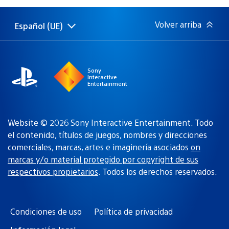
publicación:
Volver arriba
Español (UE)
Selecciona
Región
una
actual:
región
Sony
Interactive
Entertainment
Website © 2026 Sony Interactive Entertainment. Todo
el contenido, títulos de juegos, nombres y direcciones
comerciales, marcas, artes e imaginería asociados
on
marcas y/o material protegido por copyright de sus
respectivos propietarios
. Todos los derechos reservados.
Condiciones de uso
Política de privacidad