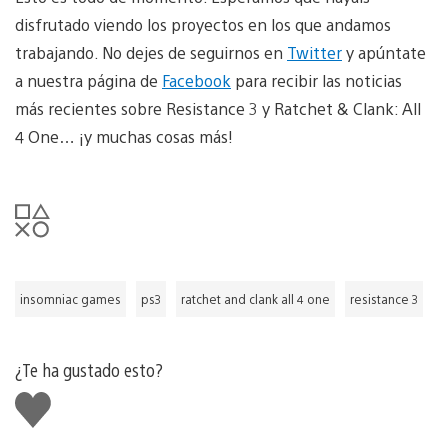
disfrutado viendo los proyectos en los que andamos
trabajando. No dejes de seguirnos en
Twitter
y apúntate
a nuestra página de
Facebook
para recibir las noticias
más recientes sobre Resistance 3 y Ratchet & Clank: All
4 One… ¡y muchas cosas más!
insomniac games
ps3
ratchet and clank all 4 one
resistance 3
¿Te ha gustado esto?
Me
gusta
esto