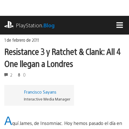
Ir
al
contenido
playstation.com
PlayStation
.Blog
MEN
1 de febrero de 2011
Resistance 3 y Ratchet & Clank: All 4
One llegan a Londres
2
0
Francisco Sayans
Interactive Media Manager
A
quí James, de Insomniac. Hoy hemos pasado el día en