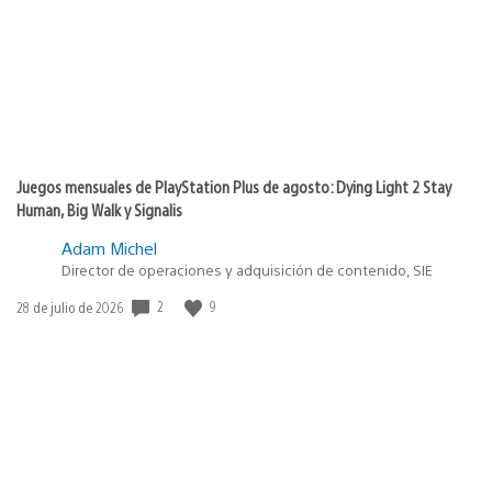
Juegos mensuales de PlayStation Plus de agosto: Dying Light 2 Stay
Human, Big Walk y Signalis
Adam Michel
Director de operaciones y adquisición de contenido, SIE
2
9
Fecha
28 de julio de 2026
de
publicación: