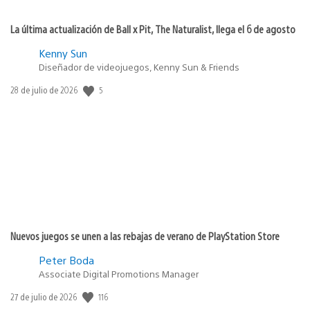
La última actualización de Ball x Pit, The Naturalist, llega el 6 de agosto
Kenny Sun
Diseñador de videojuegos, Kenny Sun & Friends
5
Fecha
28 de julio de 2026
de
publicación:
Nuevos juegos se unen a las rebajas de verano de PlayStation Store
Peter Boda
Associate Digital Promotions Manager
116
Fecha
27 de julio de 2026
de